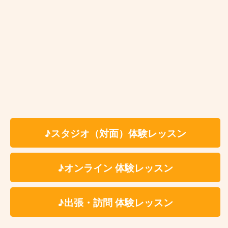
6,600円
個人レッスン
（税込）
7,150円
アドバンストコ
（税込）
ース
5,380円
ペアレッスン
お一人様1回につき
（税込）
★最低月1回〜ご受講いただけます。
※ペア、グループレッスンをご希望の場合、レッスン
♪スタジオ（対面）体験レッスン
メンバーは生徒様ご自身で募っていただく形となりま
す。
♪オンライン 体験レッスン
※固定費用として教材費をいただく事はございません
が、レッスン内容により教材費が発生する場合がござ
います。
♪出張・訪問 体験レッスン
※科目、講師、地域により料金体系が異なる場合がご