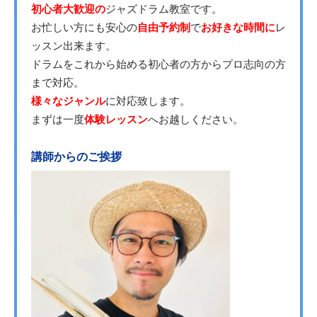
初心者大歓迎の
ジャズドラム教室です。
お忙しい方にも安心の
自由予約制
で
お好きな時間に
レ
ッスン出来ます。
ドラムをこれから始める初心者の方からプロ志向の方
まで対応。
様々なジャンル
に対応致します。
まずは一度
体験レッスン
へお越しください。
講師からのご挨拶