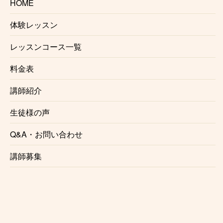
HOME
なっております。
入会金、固定教材費、施設利用料などはかかりませ
体験レッスン
ん。
レッスンコース一覧
※楽器レンタルをご利用の場合は料金が発生する場合
がございます。
料金表
☆信頼のおける講師
講師紹介
市が尾ジャズドラム教室で講師を務めるのは、演奏家
生徒様の声
としても講師としても確かな実力、経験を持ったプロ
ドラマーです。
Q&A・お問い合わせ
正しい奏法をわかりやすくレッスンいたします。
講師募集
☆自由に選べるレッスン時間
月1回からの自由予約制で、曜日、時間を固定する必
要がないのでお仕事で忙しい方にも安心です。
仕事帰り、学校帰りに通う事も可能です。