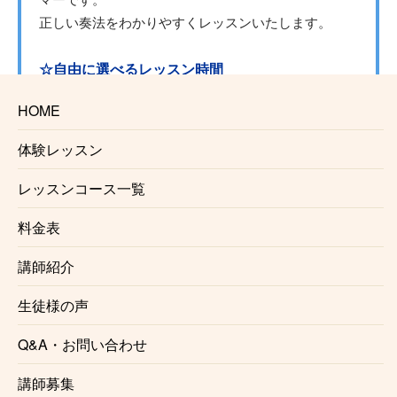
正しい奏法をわかりやすくレッスンいたします。
☆自由に選べるレッスン時間
月1回からの自由予約制で、曜日、時間を固定する必
HOME
要がないのでお仕事で忙しい方にも安心です。
仕事帰り、学校帰りに通う事も可能です。
体験レッスン
レッスンコース一覧
☆初心者にも優しいレッスン内容
レッスンは個々のレベル、好みに合わせて行います。
料金表
レベルが高くてついていけないという事はございませ
講師紹介
んのでご安心ください。
生徒様の声
☆プロを目指す方にもおすすめ
正しい奏法、音作り、レコーディング、心構え、プロ
Q&A・お問い合わせ
ドラマーに必要な事はすべて京成船橋ドラム教室で知
講師募集
る事ができます。