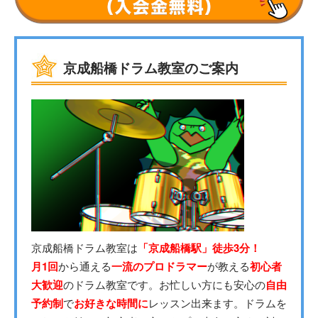
京成船橋ドラム教室のご案内
京成船橋ドラム教室は
「京成船橋駅」徒歩3分！
月1回
から通える
一流のプロドラマー
が教える
初心者
大歓迎
のドラム教室です。お忙しい方にも安心の
自由
予約制
で
お好きな時間に
レッスン出来ます。ドラムを