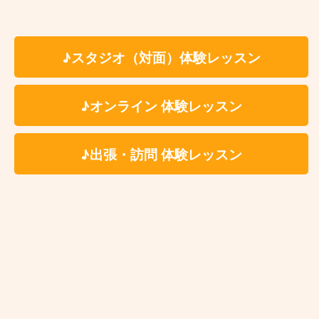
ィング、片付けの時間を含みます。
※受講料の詳細は各講師のプロフィールページよ
りご参照ください。
♪スタジオ（対面）体験レッスン
料 金
♪オンライン 体験レッスン
✳いずれもスタジオ代、テキスト代込
6,600円
個人レッスン
（税込）
♪出張・訪問 体験レッスン
7,150円
アドバンストコ
（税込）
ース
5,380円
ペアレッスン
お一人様1回につき
（税込）
★最低月1回〜ご受講いただけます。
※ペア、グループレッスンをご希望の場合、レッスン