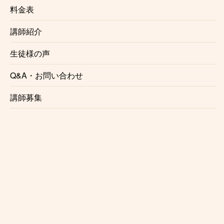
正しい奏法、音作り、レコーディング、心構え、プロ
料金表
ドラマーに必要な事はすべて京成八幡ドラム教室で知
講師紹介
る事ができます。
生徒様の声
☆様々なジャンルに対応
Q&A・お問い合わせ
ポップス、ロック、ジャズ、メタル、アニソン、その
他様々なジャンルに対応しております。
講師募集
☆レッスン場所の相談可
京成八幡ドラム教室の講師は指定の音楽スタジオ以外
にも様々な場所でレッスンを行なっております。
通ってみたいけど場所がな、、という方は是非一度ご
相談下さい。
講師との都合が合えばご希望の場所でレッスンする事
が可能でございます。
また
出張レッスン
をご希望の方もご相談ください。
※場所によりお断りさせていただく事がございます。