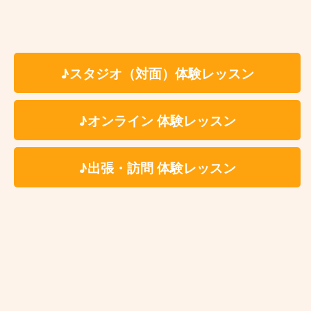
ススメです♫
ドラムを初めたばかりの初心者の方
♪スタジオ（対面）体験レッスン
リタイア後の趣味でドラムを習いたい方
どうしても叩きたい曲がある方
♪オンライン 体験レッスン
確かな技術を持った講師に習いたい方
リズム感に自信の無い方
♪出張・訪問 体験レッスン
仕事が忙しくて定期的にレッスンに通えない
上達が止まってしまった（上達の実感が無
い）
プロのドラマーになりたい方