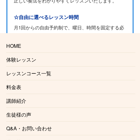
正しい奏法をわかりやすくレッスンいたします。
☆自由に選べるレッスン時間
月1回からの自由予約制で、曜日、時間を固定する必
要がないのでお仕事で忙しい方にも安心です。
仕事帰り、学校帰りに通う事も可能です。
HOME
体験レッスン
☆初心者にも優しいレッスン内容
レッスンは個々のレベル、好みに合わせて行います。
レッスンコース一覧
レベルが高くてついていけないという事はございませ
んのでご安心ください。
料金表
講師紹介
☆プロを目指す方にもおすすめ
正しい奏法、音作り、レコーディング、心構え、プロ
生徒様の声
ドラマーに必要な事はすべて京成西船ジャズドラム教
Q&A・お問い合わせ
室で知る事ができます。