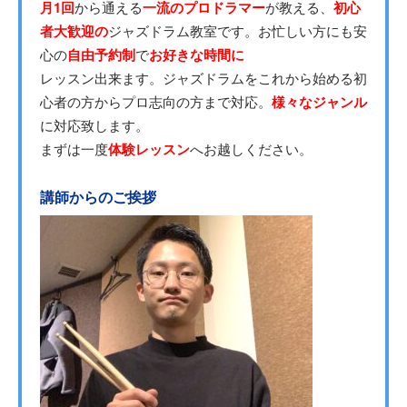
月1回
から通える
一流のプロドラマー
が教える、
初心
者大歓迎の
ジャズドラム教室です。お忙しい方にも安
心の
自由予約制
で
お好きな時間に
レッスン出来ます。ジャズドラムをこれから始める初
心者の方からプロ志向の方まで対応。
様々なジャンル
に対応致します。
まずは一度
体験レッスン
へお越しください。
講師からのご挨拶