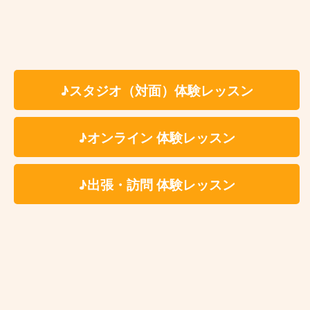
体験レッスン有
入会金：無 料
時 間：約60分（自由予約制）
✳︎レッスン時間はセッテ
ィング、片付けの時間を含みます。
♪スタジオ（対面）体験レッスン
※受講料の詳細は各講師のプロフィールページよ
りご参照ください。
♪オンライン 体験レッスン
料 金
✳いずれもスタジオ代、テキスト代込
♪出張・訪問 体験レッスン
6,600円
個人レッスン
（税込）
7,150円
アドバンストコ
（税込）
ース
5,380円
ペアレッスン
お一人様1回につき
（税込）