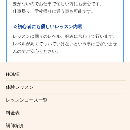
要がないのでお仕事で忙しい方にも安心です。
仕事帰り、学校帰りに通う事も可能です。
☆初心者にも優しいレッスン内容
レッスンは個々のレベル、好みに合わせて行います。
レベルが高くてついていけないという事はございませ
んのでご安心ください。
☆プロを目指す方にもおすすめ
HOME
正しい奏法、音作り、レコーディング、心構え、プロ
ドラマーに必要な事はすべて自由が丘ドラム教室で知
体験レッスン
る事ができます。
レッスンコース一覧
☆様々なジャンルに対応
料金表
ポップス、ロック、ジャズ、メタル、アニソン、その
他様々なジャンルに対応しております。
講師紹介