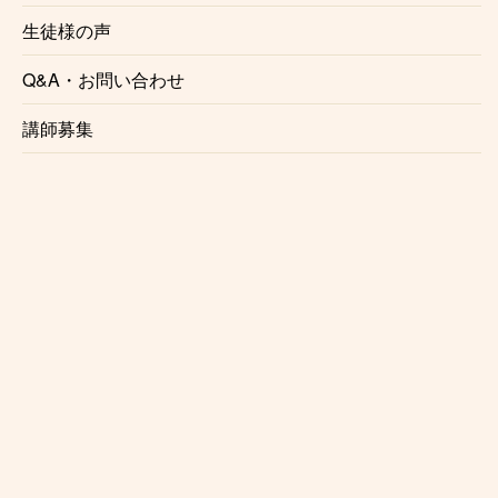
生徒様の声
☆レッスン場所の相談可
自由が丘ドラム教室の講師は指定の音楽スタジオ以外
Q&A・お問い合わせ
にも様々な場所でレッスンを行なっております。
講師募集
通ってみたいけど場所がな、、という方は是非一度ご
相談下さい。
講師との都合が合えばご希望の場所でレッスンする事
が可能でございます。
また
出張レッスン
をご希望の方もご相談ください。
※場所によりお断りさせていただく事がございます。
また出張レッスンには対応していない講師もおります
ので予めご了承ください。
生徒様の声