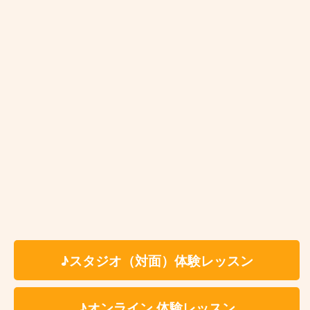
自由が丘ドラム教室はこんな方にオ
ススメです♫
ドラムを初めたばかりの初心者の方
リタイア後の趣味でドラムを習いたい方
どうしても叩きたい曲がある方
確かな技術を持った講師に習いたい方
リズム感に自信の無い方
仕事が忙しくて定期的にレッスンに通えない
上達が止まってしまった（上達の実感が無
♪スタジオ（対面）体験レッスン
い）
プロのドラマーになりたい方
♪オンライン 体験レッスン