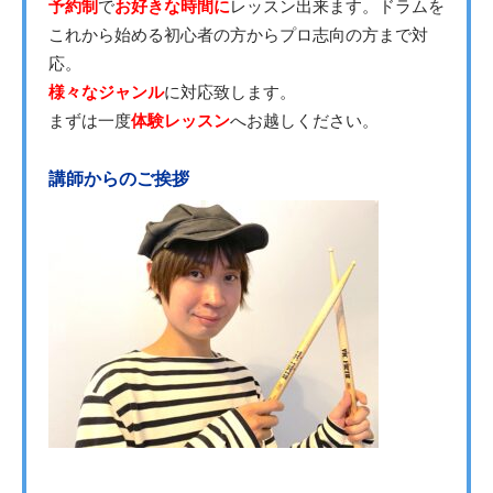
予約制
で
お好きな時間に
レッスン出来ます。ドラムを
これから始める初心者の方からプロ志向の方まで対
応。
様々なジャンル
に対応致します。
まずは一度
体験レッスン
へお越しください。
講師からのご挨拶