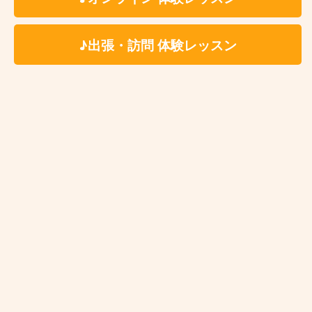
♪出張・訪問 体験レッスン
自由が丘ドラム教室 レッスン料金
体験レッスン有
入会金：無 料
時 間：約60分（自由予約制）
✳︎レッスン時間はセッテ
ィング、片付けの時間を含みます。
※受講料の詳細は各講師のプロフィールページよ
りご参照ください。
料 金
✳いずれもスタジオ代、テキスト代込
6,600円
個人レッスン
（税込）