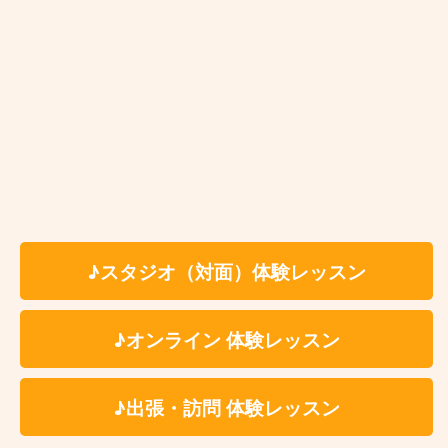
確かな技術を持った講師に習いたい方
リズム感に自信の無い方
仕事が忙しくて定期的にレッスンに通えない
上達が止まってしまった（上達の実感が無
い）
プロのドラマーになりたい方
♪スタジオ（対面）体験レッスン
小川町ドラム教室 レッスン料金
♪オンライン 体験レッスン
体験レッスン有
入会金：無 料
♪出張・訪問 体験レッスン
時 間：約60分（自由予約制）
✳︎レッスン時間はセッテ
ィング、片付けの時間を含みます。