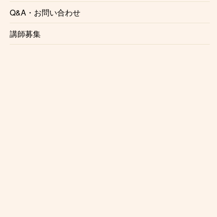
Q&A・お問い合わせ
☆様々なジャンルに対応
講師募集
ポップス、ロック、ジャズ、メタル、アニソン、その
他様々なジャンルに対応しております。
☆レッスン場所の相談可
小川町ドラム教室の講師は指定の音楽スタジオ以外に
も様々な場所でレッスンを行なっております。
通ってみたいけど場所がな、、という方は是非一度ご
相談下さい。
講師との都合が合えばご希望の場所でレッスンする事
が可能でございます。
また
出張レッスン
をご希望の方もご相談ください。
※場所によりお断りさせていただく事がございます。
また出張レッスンには対応していない講師もおります
ので予めご了承ください。