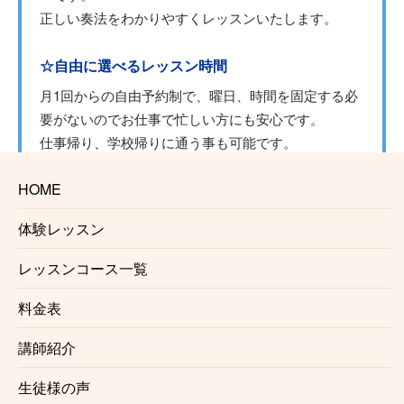
正しい奏法をわかりやすくレッスンいたします。
☆自由に選べるレッスン時間
月1回からの自由予約制で、曜日、時間を固定する必
要がないのでお仕事で忙しい方にも安心です。
仕事帰り、学校帰りに通う事も可能です。
HOME
☆初心者にも優しいレッスン内容
レッスンは個々のレベル、好みに合わせて行います。
体験レッスン
レベルが高くてついていけないという事はございませ
んのでご安心ください。
レッスンコース一覧
料金表
☆プロを目指す方にもおすすめ
正しい奏法、音作り、レコーディング、心構え、プロ
講師紹介
ドラマーに必要な事はすべて小川町ドラム教室で知る
生徒様の声
事ができます。