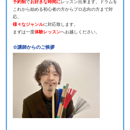
予約制
で
お好きな時間に
レッスン出来ます。ドラムを
これから始める初心者の方からプロ志向の方まで対
応。
様々なジャンル
に対応致します。
まずは一度
体験レッスン
へお越しください。
☆講師からのご挨拶