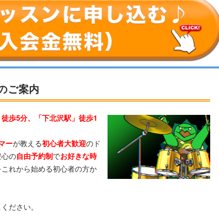
のご案内
徒歩5分、「下北沢駅」徒歩1
マー
が教える
初心者大歓迎
のド
安心の
自由予約制
で
お好きな時
をこれから始める初心者の方か
。
しください。