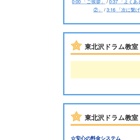
0:00 「ご挨拶」
/
0:37 「よく
②」
/
3:16 「次に繋
東北沢ドラム教室
東北沢ドラム教室
☆安心の料金システム