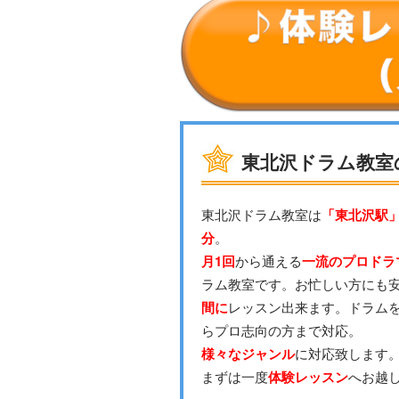
東北沢ドラム教室
東北沢ドラム教室は
「東北沢駅」
分
。
月1回
から通える
一流のプロドラ
ラム教室です。お忙しい方にも
間に
レッスン出来ます。ドラム
らプロ志向の方まで対応。
様々なジャンル
に対応致します
まずは一度
体験レッスン
へお越