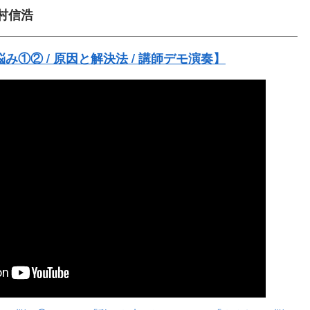
村信浩
み①② / 原因と解決法 / 講師デモ演奏】