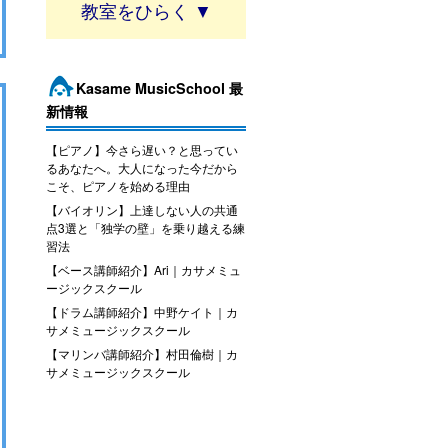
教室
Kasame MusicSchool 最
新情報
【ピアノ】今さら遅い？と思ってい
るあなたへ。大人になった今だから
こそ、ピアノを始める理由
【バイオリン】上達しない人の共通
点3選と「独学の壁」を乗り越える練
習法
【ベース講師紹介】Ari｜カサメミュ
ージックスクール
【ドラム講師紹介】中野ケイト｜カ
サメミュージックスクール
【マリンバ講師紹介】村田倫樹｜カ
サメミュージックスクール