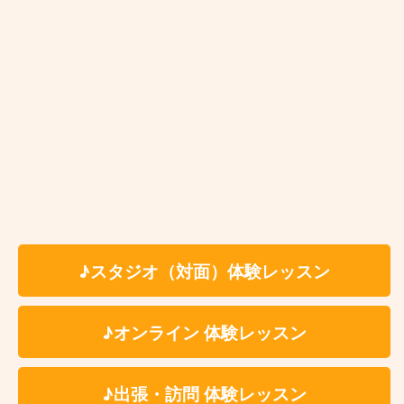
す』
作曲・DTM科 生徒様の声一覧
オンライン作曲・DTM科 生徒様の声一覧
♪スタジオ（対面）体験レッスン
キーボード
シンセサイザー科
♪オンライン 体験レッスン
『真面目でとても信頼できる方だと思いまし
♪出張・訪問 体験レッスン
た』