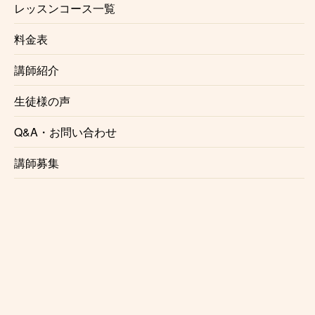
レッスンコース一覧
オンラインクラシックギター科 生徒様の声
料金表
講師紹介
生徒様の声
Q&A・お問い合わせ
ボサノバサンバギター
講師募集
科
『先生がお優しい感じだったので、安心してレ
ッスンが受けら...
オンラインボサノバサンバギター科 生徒様の声