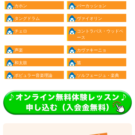
カホン
パーカッション
タングドラム
ヴァイオリン
チェロ
コントラバス・ウッドベ
ース
声楽
カヴァキーニョ
和太鼓
笛
ポピュラー音楽理論
ソルフェージュ・楽典