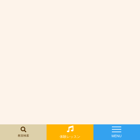
トランペット科
『丁寧に教えていただきたくさん学びが得られ
ました』
『先生がとても話しやすい方で続けられそうな
気がしました』
『学びたいことに合わせてレッスン内容を調整
してくれます』
『とても実りある、素晴らしいレッスンでし
た』
『先生の説明や指導が良かったです』
教室検索