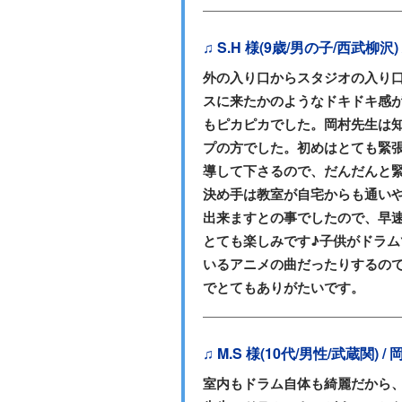
♫ S.H 様(9歳/男の子/西武柳沢
外の入り口からスタジオの入り
スに来たかのようなドキドキ感
もピカピカでした。岡村先生は
プの方でした。初めはとても緊
導して下さるので、だんだんと
決め手は教室が自宅からも通い
出来ますとの事でしたので、早
とても楽しみです♪子供がドラム
いるアニメの曲だったりするの
でとてもありがたいです。
♫ M.S 様(10代/男性/武蔵関) 
室内もドラム自体も綺麗だから