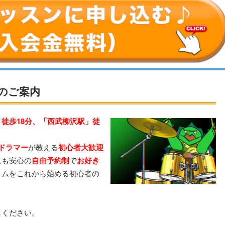
のご案内
徒歩18分、「西武柳沢駅」徒
ドラマー
が教える
初心者大歓迎
にも安心の
自由予約制
で
お好き
ラムをこれから始める初心者の
。
しください。