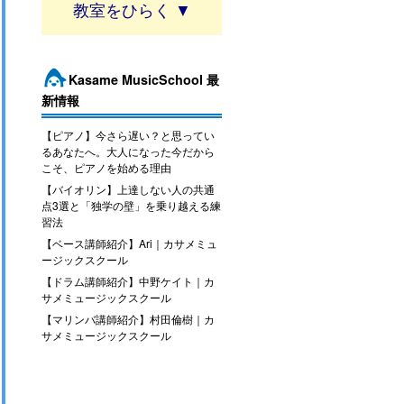
教室
Kasame MusicSchool 最
新情報
【ピアノ】今さら遅い？と思ってい
るあなたへ。大人になった今だから
こそ、ピアノを始める理由
【バイオリン】上達しない人の共通
点3選と「独学の壁」を乗り越える練
習法
【ベース講師紹介】Ari｜カサメミュ
ージックスクール
【ドラム講師紹介】中野ケイト｜カ
サメミュージックスクール
【マリンバ講師紹介】村田倫樹｜カ
サメミュージックスクール