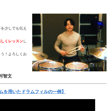
！
事を少しでも伝え
楽しくレッスン
し
ょう！よろしくお
村智文
ムを用いたドラムフィルの一例】