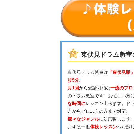
東伏見ドラム教室
東伏見ドラム教室は
「東伏見駅」
歩5分
。
月1回
から受講可能な
一流のプロ
のドラム教室です。お忙しい方
な時間に
レッスン出来ます。ド
方からプロ志向の方まで対応。
様々なジャンル
に対応致します
まずは一度
体験レッスン
へお越