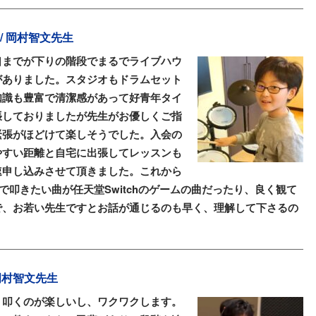
) / 岡村智文先生
口までが下りの階段でまるでライブハウ
がありました。スタジオもドラムセット
知識も豊富で清潔感があって好青年タイ
張しておりましたが先生がお優しくご指
緊張がほどけて楽しそうでした。入会の
やすい距離と自宅に出張してレッスンも
速申し込みさせて頂きました。これから
で叩きたい曲が任天堂Switchのゲームの曲だったり、良く観て
で、お若い先生ですとお話が通じるのも早く、理解して下さるの
/ 岡村智文先生
、叩くのが楽しいし、ワクワクします。