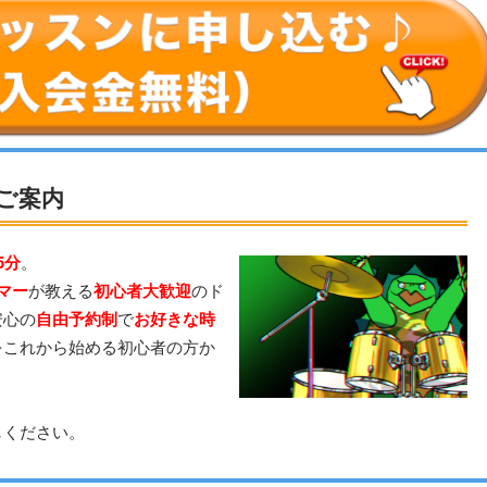
ご案内
5分
。
マー
が教える
初心者大歓迎
のド
安心の
自由予約制
で
お好きな時
をこれから始める初心者の方か
。
しください。