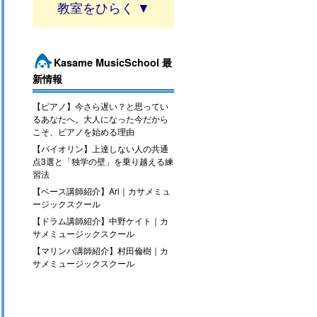
教室
Kasame MusicSchool 最
新情報
【ピアノ】今さら遅い？と思ってい
るあなたへ。大人になった今だから
こそ、ピアノを始める理由
【バイオリン】上達しない人の共通
点3選と「独学の壁」を乗り越える練
習法
【ベース講師紹介】Ari｜カサメミュ
ージックスクール
【ドラム講師紹介】中野ケイト｜カ
サメミュージックスクール
【マリンバ講師紹介】村田倫樹｜カ
サメミュージックスクール