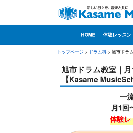
HOME
体験レッスン
トップページ
>
ドラム科
> 旭市ドラム
旭市ドラム教室｜月
【Kasame MusicSc
一
月1回
体験レ