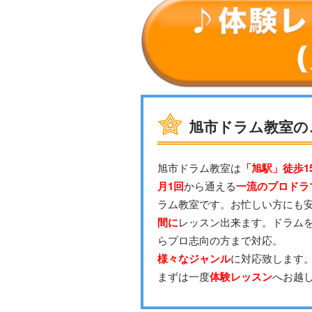
旭市ドラム教室の
旭市ドラム教室は
「旭駅」徒歩1
月1回
から通える
一流のプロドラ
ラム教室です。お忙しい方にも
間に
レッスン出来ます。ドラム
らプロ志向の方まで対応。
様々なジャンル
に対応致します
まずは一度
体験レッスン
へお越