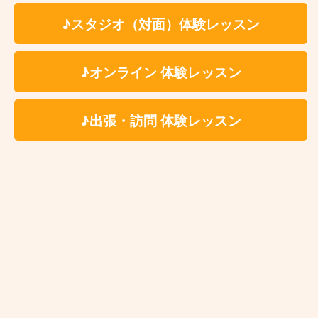
※レッスン時に利用する施設によってはドリンク代(生
徒様分)を別途ご負担いただく場合がございます。レ
♪スタジオ（対面）体験レッスン
ッスン時利用施設につきましては体験レッスンお申込
み後に詳細をご案内いたします。
♪オンライン 体験レッスン
楽器・機材等のレンタル料金についてはこちらか
♪出張・訪問 体験レッスン
らご確認ください
逗子市ジャズドラム教室 レッスン
場所
レッスンは一般のレンタルスタジオ等の施設で実施を
しております。
※レッスン会場の詳細は体験レッスンお申し込み後に