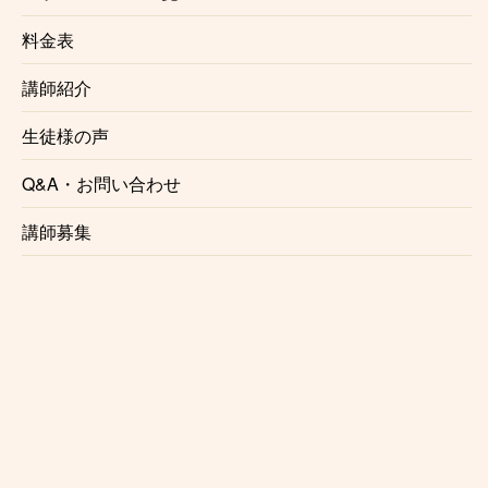
ので予めご了承ください。
料金表
講師紹介
生徒様の声
生徒様の声
Q&A・お問い合わせ
これからレッスンを始める方の参考として、実際にレ
講師募集
ッスンを受講されている生徒様の声をご紹介いたしま
す。
♫ N.K 様(20代/男性/川崎) / 池田哲郎先生
演奏動画を拝見して調べたところレッスンをやってい
るとの事ですぐに申し込みました。自分が求めている
テクニックはこれだと思える方でした。