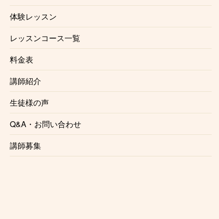
茨木市ギター教室ではペアレッスンも行っておりま
体験レッスン
す。
友達と一緒に、ご夫婦で、親子で。
レッスンコース一覧
１回当たりのレッスン料金もお安くなります。
みんなで一緒に楽しく上達しませんか？
料金表
講師紹介
生徒様の声
生徒様の声
Q&A・お問い合わせ
これからレッスンを始める方の参考として、実際にレ
講師募集
ッスンを受講されている生徒様の声をご紹介いたしま
す。
♫ K.S 様(30代/女性/茨木市) / daisuke 先生