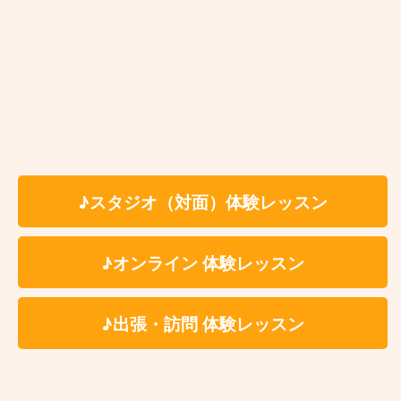
楽器・機材等のレンタル料金についてはこちらか
らご確認ください
茨木市ギター教室 レッスン場所
レッスンは一般のレンタルスタジオ等の施設で実
♪スタジオ（対面）体験レッスン
施をしております。
※レッスン会場の詳細は体験レッスンお申し込み
後に担当講師よりご案内いたします。
♪オンライン 体験レッスン
♪出張・訪問 体験レッスン
レッスン場所一覧