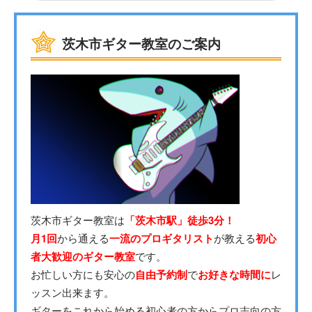
茨木市ギター教室のご案内
茨木市ギター教室は
「茨木市駅」徒歩3分！
月1回
から通える
一流のプロギタリスト
が教える
初心
者大歓迎のギター教室
です。
お忙しい方にも安心の
自由予約制
で
お好きな時間に
レ
ッスン出来ます。
ギターをこれから始める初心者の方からプロ志向の方