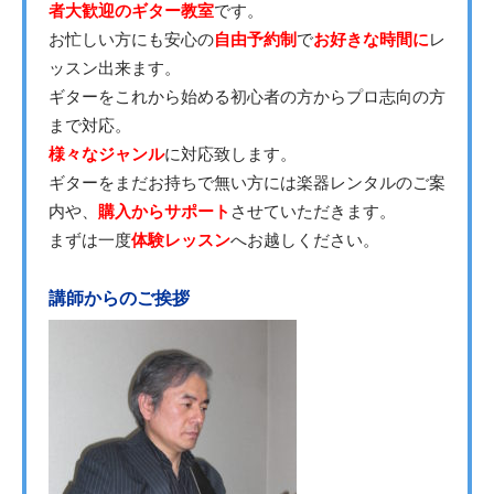
者大歓迎のギター教室
です。
お忙しい方にも安心の
自由予約制
で
お好きな時間に
レ
ッスン出来ます。
ギターをこれから始める初心者の方からプロ志向の方
まで対応。
様々なジャンル
に対応致します。
ギターをまだお持ちで無い方には楽器レンタルのご案
内や、
購入からサポート
させていただきます。
まずは一度
体験レッスン
へお越しください。
講師からのご挨拶