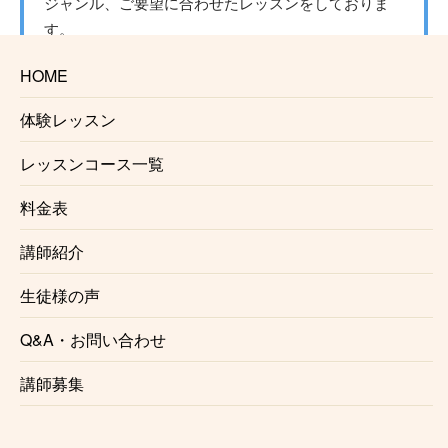
ジャンル、ご要望に合わせたレッスンをしておりま
す。
HOME
☆一緒にやって楽しいペアレッスン♪
平沼橋アコースティックギター教室ではペアレッスン
体験レッスン
も行っております。
レッスンコース一覧
友達と一緒に、ご夫婦で、親子で。
１回当たりのレッスン料金もお安くなります。
料金表
みんなで一緒に楽しく上達しませんか？
講師紹介
☆レッスン中のギターレンタルサービス
生徒様の声
生徒様用のギターを用意しております
ので、ギターを
お持ちでない方もレッスン可能です。
Q&A・お問い合わせ
楽器購入や弦の張り方からしっかりサポートいたしま
講師募集
す。
☆忙しい方にも便利な「自由予約制」