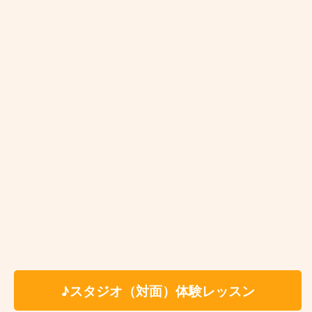
メンバーは生徒様ご自身で募っていただく形となりま
す。
※固定費用として教材費をいただく事はございません
が、レッスン内容により教材費が発生する場合がござ
います。
※科目、講師、地域により料金体系が異なる場合がご
ざいます。詳しくは体験レッスンお申込み後にご案内
をさせていただきます。
※レッスン時に利用する施設によってはドリンク代(生
徒様分)を別途ご負担いただく場合がございます。レ
ッスン時利用施設につきましては体験レッスンお申込
み後に詳細をご案内いたします。
楽器・機材等のレンタル料金についてはこちらか
♪スタジオ（対面）体験レッスン
らご確認ください