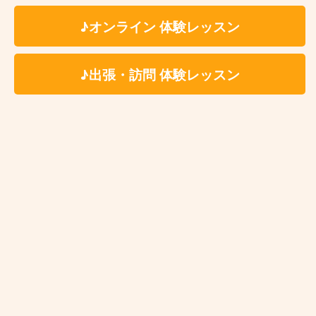
♪オンライン 体験レッスン
平沼橋アコースティックギター教
♪出張・訪問 体験レッスン
室 レッスン場所
レッスンは一般のレンタルスタジオ等の施設で実
施をしております。
※レッスン会場の詳細は体験レッスンお申し込み
後に担当講師よりご案内いたします。
レッスン場所一覧