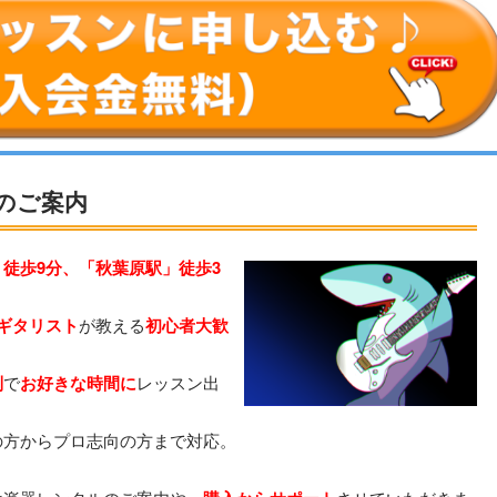
のご案内
徒歩9分、「秋葉原駅」徒歩3
ギタリスト
が教える
初心者大歓
制
で
お好きな時間に
レッスン出
の方からプロ志向の方まで対応。
。