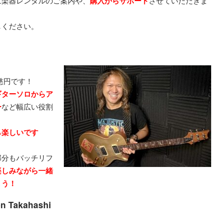
は楽器レンタルのご案内や、
購入からサポート
させていただきま
しください。
慈円です！
ギターソロからア
ー
など幅広い役割
ら楽しいです
部分もバッチリフ
楽しみながら一緒
ょう！
akahashi