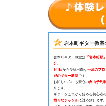
岩本町ギター教室
岩本町ギター教室は
「岩本町駅」
分
。
月1回
から受講可能な
一流のプロ
迎のギター教室
です。
お忙しい方にも安心の
自由予約
来ます。
ギターをこれから始める初心者
様々なジャンル
に対応致します