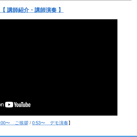
【 講師紹介・講師演奏 】
0:00〜 ご挨拶
/
0:53〜 デモ演奏
】