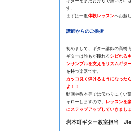
ギターをまだお持ちで無い方に
す。
まずは一度
体験レッスン
へお越
講師からのご挨拶
初めまして、ギター講師の髙橋 
ギターは誰もが憧れる
シビれる
ンサンブルを支えるリズムギタ
を持つ楽器です。
カッコ良く弾けるようになった
よ！！
動画や教本等では伝わりにくい
ォローしますので、
レッスンを
にステップアップしていきまし
岩本町ギター教室担当 Jien T