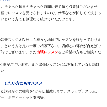
す。決まった曜日の決まった時間に来て頂く必要はございませ
日程でレッスンを受けられますので、仕事などが忙しくて決まっ
しいという方でも無理なく続けていただけます。
の音楽スタジオ以外にも様々な場所でレッスンを行なっておりま
、、という方は是非一度ご相談下さい。講師との都合が合えばご
可能でございます。また
出張レッスン
をご希望の方もご相談くだ
だく事がございます。また出張レッスンには対応していない講師
さい。
ターしたい方にもオススメ
した講師がその極意を1から伝授致します。スラップ、スラム、
ガー、ボディーヒット奏法等。