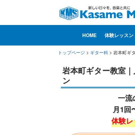
HOME
体験レッスン
トップページ
>
ギター科
> 岩本町ギ
岩本町ギター教室｜
ン
一流
月1回
体験レ