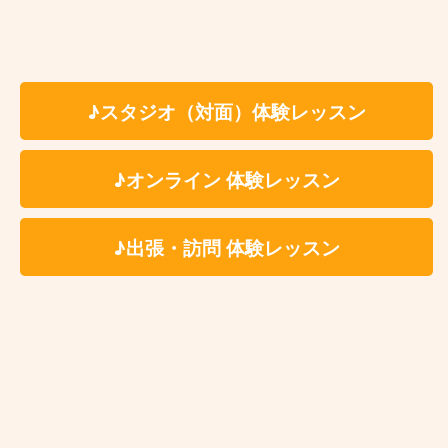
後に担当講師よりご案内いたします。
レッスン場所一覧
♪スタジオ（対面）体験レッスン
♪オンライン 体験レッスン
発表会について
♪出張・訪問 体験レッスン
現在不定期での開催となりますが、科目毎に発表会を
行なっております。
バンド、ソロ、マイナスワン等どんな形式でもOK!初