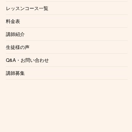
是非一度ご相談下さい。講師との都合が合えばご希望
レッスンコース一覧
の場所でレッスンする事が可能でございます。また
出
張レッスン
をご希望の方もご相談ください。
料金表
※場所によりお断りさせていただく事がございます。
講師紹介
また出張レッスンには対応していない講師もおります
ので予めご了承ください。
生徒様の声
Q&A・お問い合わせ
講師募集
横浜市ボサノバ・サンバギター教室
はこんな方にオススメです♫