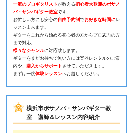
一流のプロギタリスト
が教える
初心者大歓迎のボサノ
バ・サンバギター教室
です。
お忙しい方にも安心の
自由予約制
で
お好きな時間に
レ
ッスン出来ます。
ギターをこれから始める初心者の方からプロ志向の方
まで対応。
様々なジャンル
に対応致します。
ギターをまだお持ちで無い方には楽器レンタルのご案
内や、
購入からサポート
させていただきます。
まずは一度
体験レッスン
へお越しください。
横浜市ボサノバ・サンバギター教
室 講師＆レッスン内容紹介