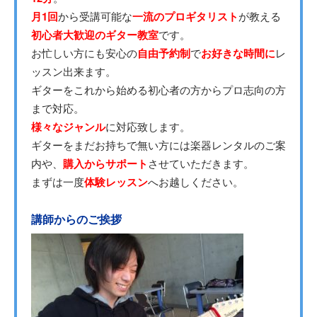
月1回
から受講可能な
一流のプロギタリスト
が教える
初心者大歓迎のギター教室
です。
お忙しい方にも安心の
自由予約制
で
お好きな時間に
レ
ッスン出来ます。
ギターをこれから始める初心者の方からプロ志向の方
まで対応。
様々なジャンル
に対応致します。
ギターをまだお持ちで無い方には楽器レンタルのご案
内や、
購入からサポート
させていただきます。
まずは一度
体験レッスン
へお越しください。
講師からのご挨拶