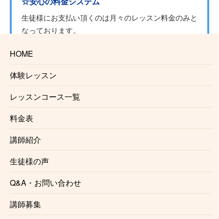
☆安心の料金システム
生徒様にお支払い頂くのは月々のレッスン料金のみと
なっております。
入会金、固定教材費、施設利用料などはかかりませ
HOME
ん。
※楽器レンタルをご利用の場合は料金が発生する場合
体験レッスン
がございます。
レッスンコース一覧
☆レッスン場所の相談可
料金表
祖師ヶ谷大蔵ギター教室の講師は指定の音楽スタジオ
以外にも様々な場所でレッスンを行なっております。
講師紹介
通ってみたいけど場所が…という方はぜひ一度ご相談
生徒様の声
ください。講師との都合が合えばご希望の場所でレッ
スンする事が可能でございます。また
出張レッスン
を
Q&A・お問い合わせ
ご希望の方もご相談ください。
※場所によりお断りさせていただく事がございます。
講師募集
また出張レッスンには対応していない講師もおります