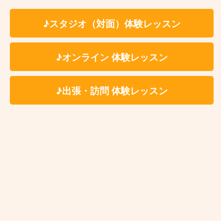
徒様分)を別途ご負担いただく場合がございます。レ
♪スタジオ（対面）体験レッスン
ッスン時利用施設につきましては体験レッスンお申込
み後に詳細をご案内いたします。
♪オンライン 体験レッスン
楽器・機材等のレンタル料金についてはこちらか
らご確認ください
♪出張・訪問 体験レッスン
祖師ヶ谷大蔵ギター教室 レッスン
場所
レッスンは一般のレンタルスタジオ等の施設で実
施をしております。
※レッスン会場の詳細は体験レッスンお申し込み
後に担当講師よりご案内いたします。