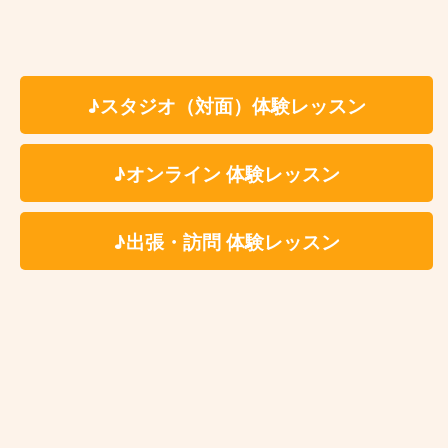
が、レッスン内容により教材費が発生する場合がござ
います。
※科目、講師、地域により料金体系が異なる場合がご
ざいます。詳しくは体験レッスンお申込み後にご案内
♪スタジオ（対面）体験レッスン
をさせていただきます。
※レッスン時に利用する施設によってはドリンク代(生
♪オンライン 体験レッスン
徒様分)を別途ご負担いただく場合がございます。レ
ッスン時利用施設につきましては体験レッスンお申込
み後に詳細をご案内いたします。
♪出張・訪問 体験レッスン
楽器・機材等のレンタル料金についてはこちらか
らご確認ください
綾瀬ギター教室 レッスン場所