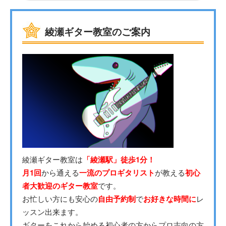
綾瀬ギター教室のご案内
綾瀬ギター教室は
「綾瀬駅」徒歩1分！
月1回
から通える
一流のプロギタリスト
が教える
初心
者大歓迎のギター教室
です。
お忙しい方にも安心の
自由予約制
で
お好きな時間に
レ
ッスン出来ます。
ギターをこれから始める初心者の方からプロ志向の方