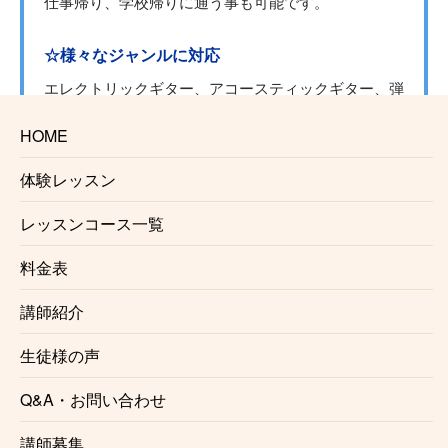
仕事帰り、学校帰りに通う事も可能です。
☆様々なジャンルに対応
エレクトリックギター、アコースティックギター、弾
語り、ロック、ポップス、ブルース、メタル、アニソ
HOME
ン、等様々なジャンルのギターに対応しております。
体験レッスン
☆プロを目指す方にもおすすめ
レッスンコース一覧
正しい奏法、音作り、レコーディング、心構え、プロ
ギタリストに必要な事は綾瀬ギター教室で知る事がで
料金表
きます。
講師紹介
☆一緒にやって楽しいペアレッスン♪
生徒様の声
綾瀬ギター教室ではペアレッスンも行っております。
友達と一緒に、ご夫婦で、親子で。
Q&A・お問い合わせ
１回当たりのレッスン料金もお安くなります。
みんなで一緒に楽しく上達しませんか？
講師募集