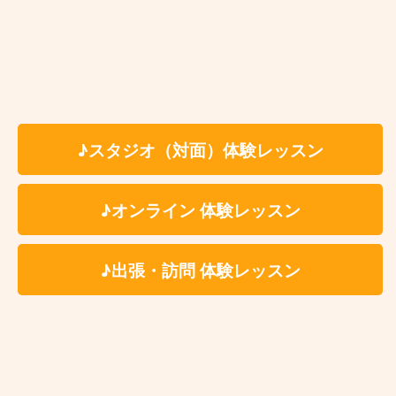
※ペア、グループレッスンをご希望の場合、レッスン
メンバーは生徒様ご自身で募っていただく形となりま
す。
※固定費用として教材費をいただく事はございません
が、レッスン内容により教材費が発生する場合がござ
♪スタジオ（対面）体験レッスン
います。
※科目、講師、地域により料金体系が異なる場合がご
♪オンライン 体験レッスン
ざいます。詳しくは体験レッスンお申込み後にご案内
をさせていただきます。
※レッスン時に利用する施設によってはドリンク代(生
♪出張・訪問 体験レッスン
徒様分)を別途ご負担いただく場合がございます。レ
ッスン時利用施設につきましては体験レッスンお申込
み後に詳細をご案内いたします。