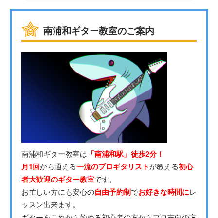
南浦和ギター教室のご案内
南浦和ギター教室は
「南浦和駅」徒歩2分！
月1回
から通える
一流のプロギタリスト
が教える
初心
者大歓迎のギター教室
です。
お忙しい方にも安心の
自由予約制
で
お好きな時間に
レ
ッスン出来ます。
ギターをこれから始める初心者の方からプロ志向の方