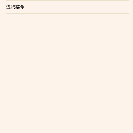
講師募集
☆高い指導力と本格的なレッスン
長い講師経験の中で培った具体的でわかりやすく、そ
して楽しいレッスンが魅力です。自分では気が付かな
かった弱点を見つけ出し、上達への道筋を照らしま
す。
上達が止まってしまった方、弾きたい曲があるけど弾
けない方にもおすすめです。
☆初心者にも優しいレッスン内容
レッスンは個々のレベル、好みに合わせて行います。
レベルが高くてついていけないという事はございませ
んのでご安心ください。
☆プロを目指す方にもおすすめ
正しい奏法、音作り、レコーディング、心構え、プロ