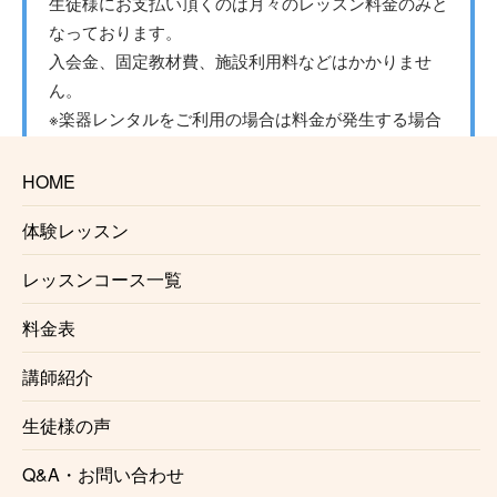
生徒様にお支払い頂くのは月々のレッスン料金のみと
なっております。
入会金、固定教材費、施設利用料などはかかりませ
ん。
※楽器レンタルをご利用の場合は料金が発生する場合
がございます。
HOME
☆信頼のおける講師
体験レッスン
南浦和ギター教室で講師を務めるのは、演奏家として
も講師としても確かな実力、経験、実績を持ったプロ
レッスンコース一覧
ギタリストです。正しい奏法をわかりやすくレッスン
料金表
いたします。
講師紹介
☆自由に選べるレッスン時間
月1回からの自由予約制で、曜日、時間を固定する必
生徒様の声
要がないのでお仕事で忙しい方にも安心です。
Q&A・お問い合わせ
仕事帰り、学校帰りに通う事も可能です。