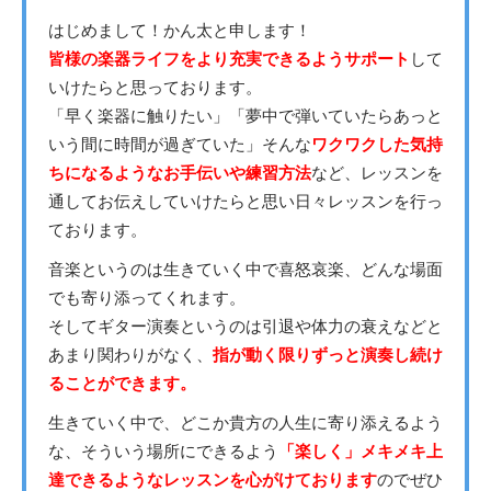
はじめまして！かん太と申します！
皆様の楽器ライフをより充実できるようサポート
して
いけたらと思っております。
「早く楽器に触りたい」「夢中で弾いていたらあっと
いう間に時間が過ぎていた」そんな
ワクワクした気持
ちになるようなお手伝いや練習方法
など、レッスンを
通してお伝えしていけたらと思い日々レッスンを行っ
ております。
音楽というのは生きていく中で喜怒哀楽、どんな場面
でも寄り添ってくれます。
そしてギター演奏というのは引退や体力の衰えなどと
あまり関わりがなく、
指が動く限りずっと演奏し続け
ることができます。
生きていく中で、どこか貴方の人生に寄り添えるよう
な、そういう場所にできるよう
「楽しく」メキメキ上
達できるようなレッスンを心がけております
のでぜひ