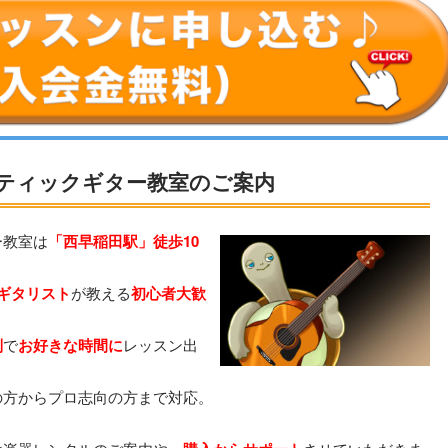
ティックギター教室のご案内
ー教室は
「西早稲田駅」徒歩10
ギタリスト
が教える
初心者大歓
制
で
お好きな時間に
レッスン出
の方からプロ志向の方まで対応。
。