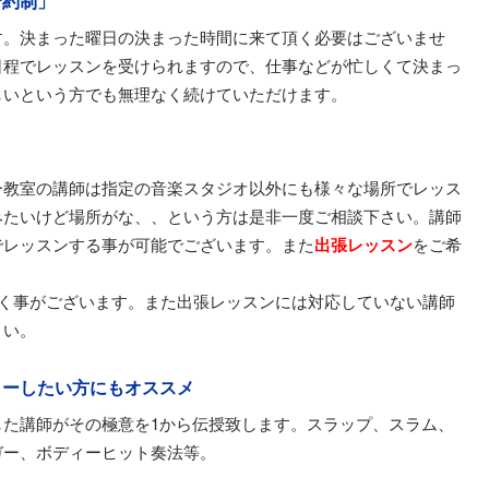
予約制」
す。決まった曜日の決まった時間に来て頂く必要はございませ
日程でレッスンを受けられますので、仕事などが忙しくて決まっ
しいという方でも無理なく続けていただけます。
ー教室の講師は指定の音楽スタジオ以外にも様々な場所でレッス
みたいけど場所がな、、という方は是非一度ご相談下さい。講師
でレッスンする事が可能でございます。また
出張レッスン
をご希
だく事がございます。また出張レッスンには対応していない講師
さい。
ターしたい方にもオススメ
した講師がその極意を1から伝授致します。スラップ、スラム、
ガー、ボディーヒット奏法等。