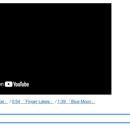
rge」
/
0:54 「Finger Lakes」
/
1:39 「Blue Moon」