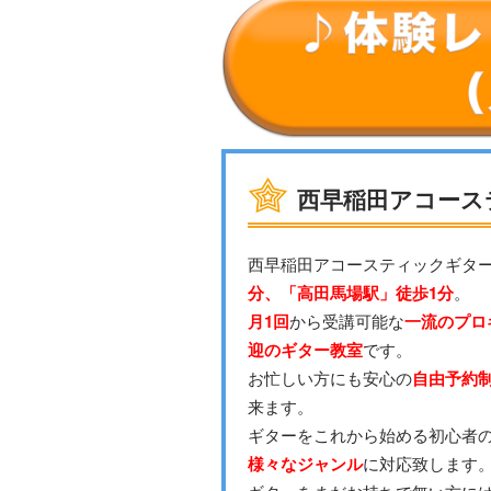
西早稲田アコース
西早稲田アコースティックギタ
分、「高田馬場駅」徒歩1分
。
月1回
から受講可能な
一流のプロ
迎のギター教室
です。
お忙しい方にも安心の
自由予約
来ます。
ギターをこれから始める初心者
様々なジャンル
に対応致します