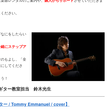
は楽器レンタルのご案内や、
購入からサポート
させていただきま
しください。
どなにをしたらい
一緒にステップア
むのもよし、「全
様にしてくださ
ょう！
ギター教室担当 鈴木光生
 / Tommy Emmanuel / cover】