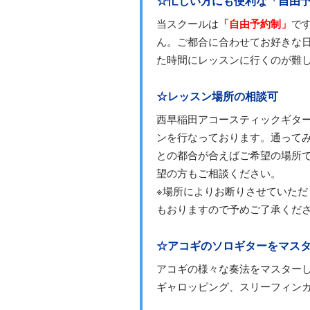
☆忙しい方にも便利な「自由
当スクールは
「自由予約制」
で
ん。ご都合に合わせてお好きな
た時間にレッスンに行くのが難
☆レッスン場所の相談可
西早稲田アコースティックギタ
ンを行なっております。通って
との都合が合えばご希望の場所
望の方もご相談ください。
※場所によりお断りさせていた
もおりますので予めご了承くだ
☆アコギのソロギターをマス
アコギの様々な奏法をマスター
ギャロッピング、スリーフィン