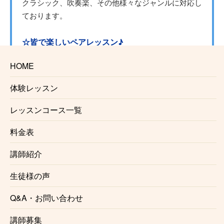
クラシック、吹奏楽、その他様々なジャンルに対応し
ております。
☆皆で楽しいペアレッスン♪
座間市サックス教室ではペアレッスンも行っておりま
HOME
す。
友達と一緒に、ご夫婦で、親子で。
体験レッスン
１回当たりのレッスン料金もお安くなります。
レッスンコース一覧
みんなで一緒に楽しく上達しませんか？
料金表
☆レッスン場所の相談可
講師紹介
座間市サックス教室の講師は指定の音楽スタジオ以外
にも様々な場所でレッスンを行なっております。通っ
生徒様の声
てみたいけど場所がな、、という方は是非一度ご相談
下さい。講師との都合が合えばご希望の場所でレッス
Q&A・お問い合わせ
ンする事が可能でございます。また
出張レッスン
をご
希望の方もご相談ください。
講師募集