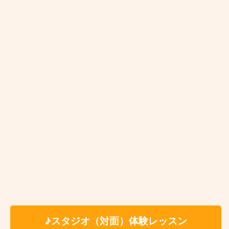
時 間：約60分（自由予約制）
✳︎レッスン時間はセッテ
ィング、片付けの時間を含みます。
※受講料の詳細は各講師のプロフィールページよ
りご参照ください。
料 金
✳いずれもスタジオ代、テキスト代込
6,600円
個人レッスン
（税込）
7,150円
アドバンストコ
（税込）
ース
5,380円
ペアレッスン
お一人様1回につき
（税込）
★最低月1回〜ご受講いただけます。
♪スタジオ（対面）体験レッスン