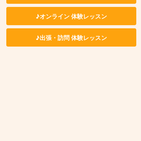
※ペア、グループレッスンをご希望の場合、レッスン
メンバーは生徒様ご自身で募っていただく形となりま
♪オンライン 体験レッスン
す。
※固定費用として教材費をいただく事はございません
♪出張・訪問 体験レッスン
が、レッスン内容により教材費が発生する場合がござ
います。
※科目、講師、地域により料金体系が異なる場合がご
ざいます。詳しくは体験レッスンお申込み後にご案内
をさせていただきます。
※レッスン時に利用する施設によってはドリンク代(生
徒様分)を別途ご負担いただく場合がございます。レ
ッスン時利用施設につきましては体験レッスンお申込
み後に詳細をご案内いたします。
楽器・機材等のレンタル料金についてはこちらか
らご確認ください