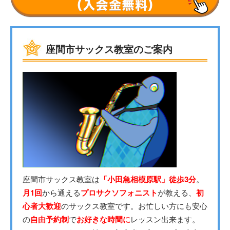
座間市サックス教室のご案内
座間市サックス教室は
「小田急相模原駅」徒歩3分
。
月1回
から通える
プロサクソフォニスト
が教える、
初
心者大歓迎
のサックス教室です。お忙しい方にも安心
の
自由予約制
で
お好きな時間に
レッスン出来ます。