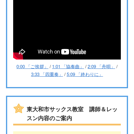
0:00 「ご挨拶」
/
1:01 「協奏曲」
/
2:09 「舟唄」
/
3:33 「四重奏」
/
5:09 「終わりに」
東大和市サックス教室 講師＆レッ
スン内容のご案内