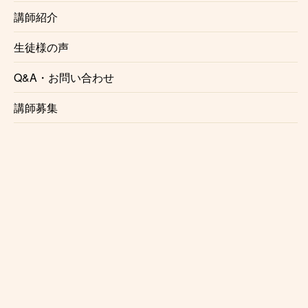
東大和市サックス教室で講師を務めるのは、演奏家と
講師紹介
しても講師としても確かな実力、経験を持ったプロサ
クソフォニストです。正しい奏法をわかりやすくレッ
生徒様の声
スンいたします。
Q&A・お問い合わせ
☆自由に選べるレッスン時間
講師募集
月1回からの自由予約制で、曜日、時間を固定する必
要がないのでお仕事で忙しい方にも安心です。
仕事帰り、学校帰りに通う事も可能です。
☆初心者にも優しいレッスン内容
レッスンは個々のレベル、好みに合わせて行います。
レベルが高くてついていけないという事はございませ
んのでご安心ください。
☆プロを目指す方にもおすすめ