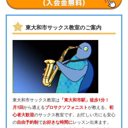
東大和市サックス教室のご案内
東大和市サックス教室は
「東大和市駅」徒歩1分！
月1回
から通える
プロサクソフォニスト
が教える、
初
心者大歓迎
のサックス教室です。お忙しい方にも安心
の
自由予約制
で
お好きな時間に
レッスン出来ます。