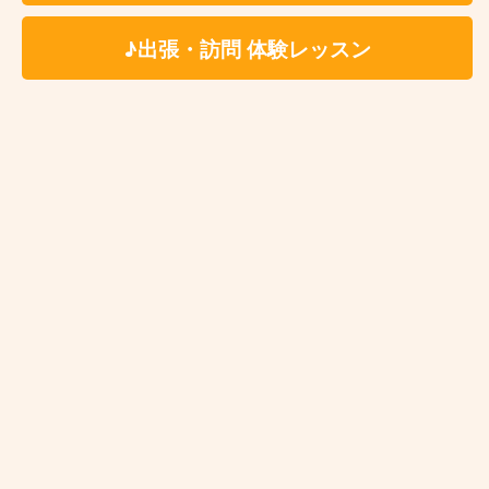
りご参照ください。
♪出張・訪問 体験レッスン
料 金
✳いずれもスタジオ代、テキスト代込
6,600円
個人レッスン
（税込）
7,150円
アドバンストコ
（税込）
ース
5,380円
ペアレッスン
お一人様1回につき
（税込）
★最低月1回〜ご受講いただけます。
※ペア、グループレッスンをご希望の場合、レッスン
メンバーは生徒様ご自身で募っていただく形となりま
す。