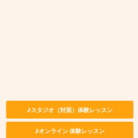
上達が止まってしまった（上達の実感が無
い）
友達や家族と一緒に習いたい方
プロのサクソフォニストになりたい方
東大和市サックス教室 レッスン料
金
体験レッスン有
入会金：無 料
♪スタジオ（対面）体験レッスン
時 間：約60分（自由予約制）
✳︎レッスン時間はセッテ
ィング、片付けの時間を含みます。
♪オンライン 体験レッスン
※受講料の詳細は各講師のプロフィールページよ