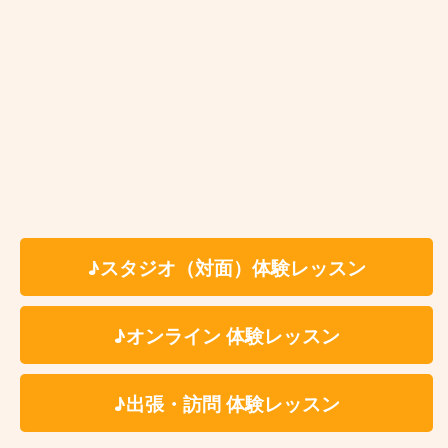
川崎市サックス教室はこんな方にオ
ススメです♫
サックスを初めたばかりの初心者の方
リタイア後の趣味でサックスを習いたい方
♪スタジオ（対面）体験レッスン
どうしても吹きたい曲がある方
確かな技術を持った講師に習いたい方
♪オンライン 体験レッスン
音大の受験を考えている方
仕事が忙しくて定期的にレッスンに通えない
♪出張・訪問 体験レッスン
上達が止まってしまった（上達の実感が無
い）