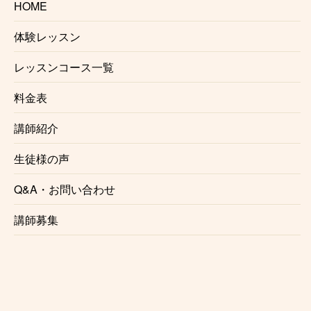
HOME
ンする事が可能でございます。また
出張レッスン
をご
希望の方もご相談ください。
体験レッスン
※場所によりお断りさせていただく事がございます。
また出張レッスンには対応していない講師もおります
レッスンコース一覧
ので予めご了承ください。
料金表
講師紹介
生徒様の声
生徒様の声
Q&A・お問い合わせ
これからレッスンを始める方の参考として、実際にレ
講師募集
ッスンを受講されている生徒様の声をご紹介いたしま
す。
♫ H.T 様(60代/男性/川崎) / 関根有希先生