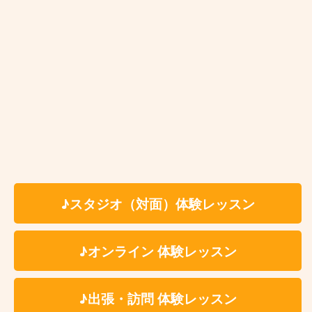
豊島区サックス教室はこんな方にオ
ススメです♫
サックスを初めたばかりの初心者の方
♪スタジオ（対面）体験レッスン
リタイア後の趣味でサックスを習いたい方
どうしても吹きたい曲がある方
♪オンライン 体験レッスン
確かな技術を持った講師に習いたい方
音大の受験を考えている方
♪出張・訪問 体験レッスン
仕事が忙しくて定期的にレッスンに通えない