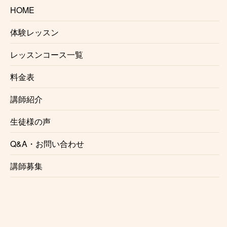
ンする事が可能でございます。また
出張レッスン
をご
HOME
希望の方もご相談ください。
体験レッスン
※場所によりお断りさせていただく事がございます。
また出張レッスンには対応していない講師もおります
レッスンコース一覧
ので予めご了承ください。
料金表
講師紹介
生徒様の声
生徒様の声
Q&A・お問い合わせ
これからレッスンを始める方の参考として、実際にレ
ッスンを受講されている生徒様の声をご紹介いたしま
講師募集
す。
♫ B 様 (40代/男性/神田) / 小出理奈子先生