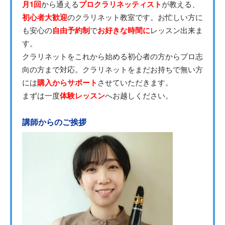
月1回
から通える
プロクラリネッティスト
が教える、
初心者大歓迎
のクラリネット教室です。お忙しい方に
も安心の
自由予約制
で
お好きな時間に
レッスン出来ま
す。
クラリネットをこれから始める初心者の方からプロ志
向の方まで対応。クラリネットをまだお持ちで無い方
には
購入からサポート
させていただきます。
まずは一度
体験レッスン
へお越しください。
講師からのご挨拶