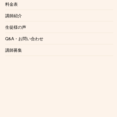
和合町クラリネット教室で講師を務めるのは、演奏家
料金表
としても講師としても確かな実力、経験を持ったプロ
講師紹介
クラリネッティストです。正しい奏法をわかりやすく
レッスンいたします。
生徒様の声
☆自由に選べるレッスン時間
Q&A・お問い合わせ
月1回からの自由予約制で、曜日、時間を固定する必
講師募集
要がないのでお仕事で忙しい方にも安心です。
仕事帰り、学校帰りに通う事も可能です。
☆初心者にも優しいレッスン内容
レッスンは個々のレベル、好みに合わせて行います。
レベルが高くてついていけないという事はございませ
んのでご安心ください。
☆プロを目指す方にもおすすめ