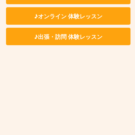
★最低月1回〜ご受講いただけます。
♪オンライン 体験レッスン
※ペア、グループレッスンをご希望の場合、レッスン
メンバーは生徒様ご自身で募っていただく形となりま
す。
♪出張・訪問 体験レッスン
※固定費用として教材費をいただく事はございません
が、レッスン内容により教材費が発生する場合がござ
います。
※科目、講師、地域により料金体系が異なる場合がご
ざいます。詳しくは体験レッスンお申込み後にご案内
をさせていただきます。
※レッスン時に利用する施設によってはドリンク代(生
徒様分)を別途ご負担いただく場合がございます。レ
ッスン時利用施設につきましては体験レッスンお申込
み後に詳細をご案内いたします。