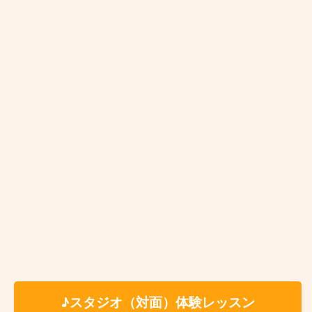
体験レッスン有
入会金：無 料
時 間：約60分（自由予約制）
✳︎レッスン時間はセッテ
ィング、片付けの時間を含みます。
※受講料の詳細は各講師のプロフィールページよ
りご参照ください。
料 金
✳いずれもスタジオ代、テキスト代込
6,600円
個人レッスン
（税込）
7,150円
アドバンストコ
（税込）
ース
5,380円
ペアレッスン
お一人様1回につき
（税込）
♪スタジオ（対面）体験レッスン