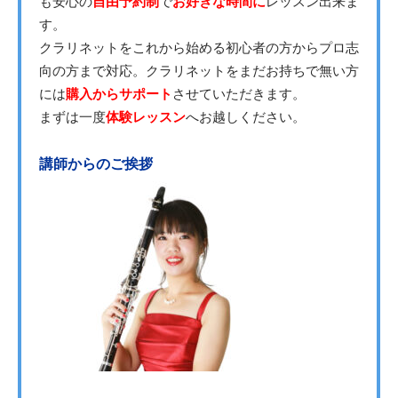
も安心の
自由予約制
で
お好きな時間に
レッスン出来ま
す。
クラリネットをこれから始める初心者の方からプロ志
向の方まで対応。クラリネットをまだお持ちで無い方
には
購入からサポート
させていただきます。
まずは一度
体験レッスン
へお越しください。
講師からのご挨拶