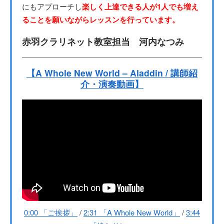
にもアプローチし
楽しく上達できる人が1人でも増え
ることを願いながらレッスンを行っています。
赤羽クラリネット教室担当 河内なつみ
【A Whole New World – Aladdin / 講師紹
介・演奏動画】
0:00 「ご挨拶」
/
2:31 「A Whole New World」
/
3:44