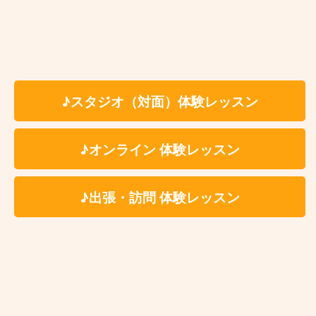
方
どうしても吹きたい曲がある方
確かな技術を持った講師に習いたい方
仕事が忙しくて定期的にレッスンに通えない
♪スタジオ（対面）体験レッスン
上達が止まってしまった（上達の実感が無
い）
♪オンライン 体験レッスン
友達や家族と一緒に習いたい方
プロのクラリネッティストになりたい方
♪出張・訪問 体験レッスン
赤羽クラリネット教室 レッスン料
金