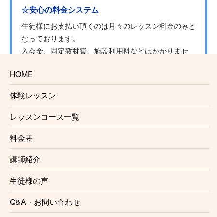
☆安心の料金システム
生徒様にお支払い頂くのは月々のレッスン料金のみと
なっております。
入会金、固定教材費、施設利用料などはかかりませ
ん。
HOME
☆信頼のおける講師
体験レッスン
赤羽クラリネット教室で講師を務めるのは、演奏家と
レッスンコース一覧
しても講師としても確かな実力、経験を持ったプロク
ラリネッティストです。正しい奏法をわかりやすくレ
料金表
ッスンいたします。
講師紹介
☆自由に選べるレッスン時間
生徒様の声
月1回からの自由予約制で、曜日、時間を固定する必
要がないのでお仕事で忙しい方にも安心です。
Q&A・お問い合わせ
仕事帰り、学校帰りに通う事も可能です。