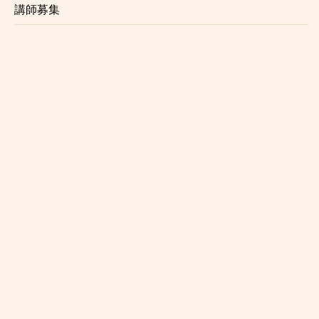
講師募集
☆初心者にも優しいレッスン内容
レッスンは個々のレベル、好みに合わせて行います。
レベルが高くてついていけないという事はございませ
んのでご安心ください。
☆プロを目指す方にもおすすめ
正しい奏法、表現力、読譜力、心構え、プロクラリネ
ッティストに必要な事はすべて赤羽クラリネット教室
で知る事ができます。
☆様々なジャンルに対応
クラシック、吹奏楽、ポップスなど、音大受験対策に
も対応しております。
☆レッスン時限定の楽器レンタルサービス