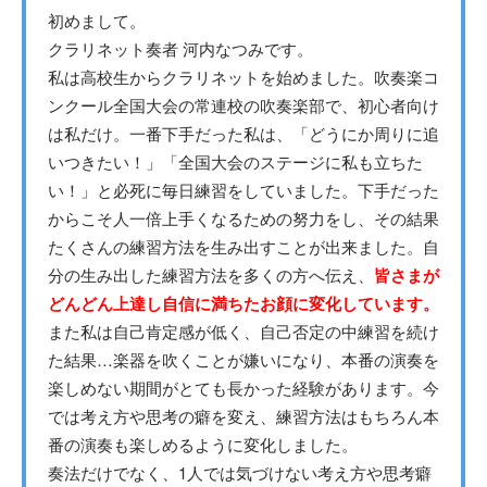
初めまして。
クラリネット奏者 河内なつみです。
私は高校生からクラリネットを始めました。吹奏楽コ
ンクール全国大会の常連校の吹奏楽部で、初心者向け
は私だけ。一番下手だった私は、「どうにか周りに追
いつきたい！」「全国大会のステージに私も立ちた
い！」と必死に毎日練習をしていました。下手だった
からこそ人一倍上手くなるための努力をし、その結果
たくさんの練習方法を生み出すことが出来ました。自
分の生み出した練習方法を多くの方へ伝え、
皆さまが
どんどん上達し自信に満ちたお顔に変化しています。
また私は自己肯定感が低く、自己否定の中練習を続け
た結果…楽器を吹くことが嫌いになり、本番の演奏を
楽しめない期間がとても長かった経験があります。今
では考え方や思考の癖を変え、練習方法はもちろん本
番の演奏も楽しめるように変化しました。
奏法だけでなく、1人では気づけない考え方や思考癖