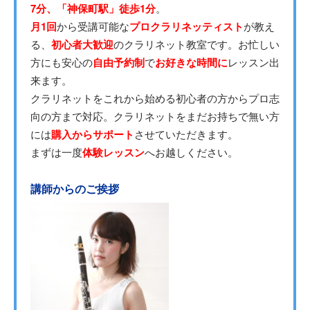
7分、「神保町駅」徒歩1分
。
月1回
から受講可能な
プロクラリネッティスト
が教え
る、
初心者大歓迎
のクラリネット教室です。お忙しい
方にも安心の
自由予約制
で
お好きな時間に
レッスン出
来ます。
クラリネットをこれから始める初心者の方からプロ志
向の方まで対応。クラリネットをまだお持ちで無い方
には
購入からサポート
させていただきます。
まずは一度
体験レッスン
へお越しください。
講師からのご挨拶