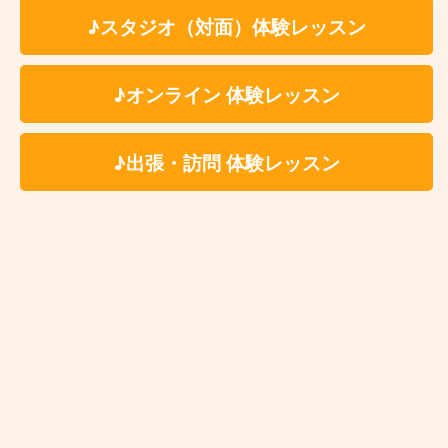
♪スタジオ（対面）体験レッスン
5,380円
ペアレッスン
お一人様1回につき
（税込）
♪オンライン 体験レッスン
★最低月1回〜ご受講いただけます。
※ペア、グループレッスンをご希望の場合、レッスン
♪出張・訪問 体験レッスン
メンバーは生徒様ご自身で募っていただく形となりま
す。
※固定費用として教材費をいただく事はございません
が、レッスン内容により教材費が発生する場合がござ
います。
※科目、講師、地域により料金体系が異なる場合がご
ざいます。詳しくは体験レッスンお申込み後にご案内
をさせていただきます。
※レッスン時に利用する施設によってはドリンク代(生
徒様分)を別途ご負担いただく場合がございます。レ