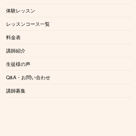
相談下さい。講師との都合が合えばご希望の場所でレ
体験レッスン
ッスンする事が可能でございます。また
出張レッスン
をご希望の方もご相談ください。
レッスンコース一覧
※場所によりお断りさせていただく事がございます。
また出張レッスンには対応していない講師もおります
料金表
ので予めご了承ください。
講師紹介
生徒様の声
Q&A・お問い合わせ
生徒様の声
講師募集
これからレッスンを始める方の参考として、実際にレ
ッスンを受講されている生徒様の声をご紹介いたしま
す。
♫ S.A 様(30代/女性/大阪) / 森井陽香先生