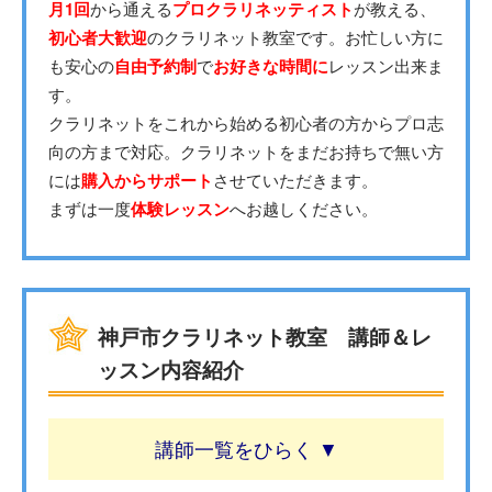
月1回
から通える
プロクラリネッティスト
が教える、
初心者大歓迎
のクラリネット教室です。お忙しい方に
も安心の
自由予約制
で
お好きな時間に
レッスン出来ま
す。
クラリネットをこれから始める初心者の方からプロ志
向の方まで対応。クラリネットをまだお持ちで無い方
には
購入からサポート
させていただきます。
まずは一度
体験レッスン
へお越しください。
神戸市クラリネット教室 講師＆レ
ッスン内容紹介
講師一覧