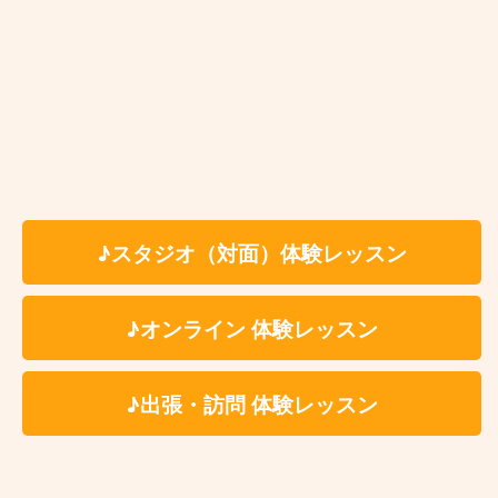
神戸市クラリネット教室 レッスン
料金
体験レッスン有
入会金：無 料
時 間：約60分（自由予約制）
✳︎レッスン時間はセッテ
ィング、片付けの時間を含みます。
※受講料の詳細は各講師のプロフィールページよ
♪スタジオ（対面）体験レッスン
りご参照ください。
♪オンライン 体験レッスン
料 金
✳いずれもスタジオ代、テキスト代込
♪出張・訪問 体験レッスン
6,600円
個人レッスン
（税込）
7,150円
アドバンストコ
（税込）
ース