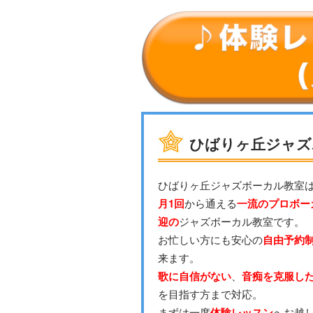
ひばりヶ丘ジャズ
ひばりヶ丘ジャズボーカル教室
月1回
から通える
一流のプロボー
迎の
ジャズボーカル教室です。
お忙しい方にも安心の
自由予約
来ます。
歌に自信がない
、
音痴を克服し
を目指す方まで対応。
まずは一度
体験レッスン
へお越