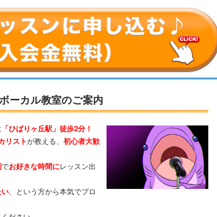
ボーカル教室のご案内
は
「ひばりヶ丘駅」徒歩2分！
カリスト
が教える、
初心者大歓
制
で
お好きな時間に
レッスン出
たい
、という方から本気でプロ
しください。