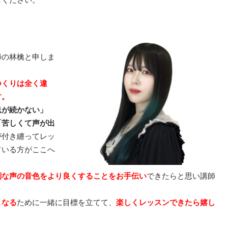
師の林檎と申しま
つくりは全く違
す。
息が続かない」
「苦しくて声が出
が付き纏ってレッ
ている方がここへ
別な声の音色をより良くすることをお手伝い
できたらと思い講師
くなる
ために一緒に目標を立てて、
楽しくレッスンできたら嬉し