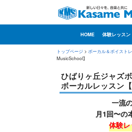
HOME
体験レッスン
トップページ
>
ボーカル＆ボイスト
MusicSchool】
ひばりヶ丘ジャズボ
ボーカルレッスン【Kas
一流
月1回〜の
体験レ