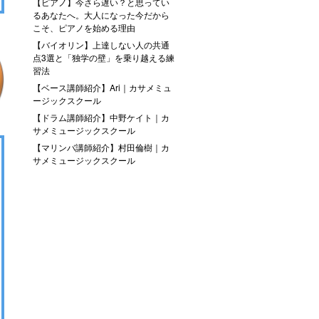
【ピアノ】今さら遅い？と思ってい
るあなたへ。大人になった今だから
こそ、ピアノを始める理由
【バイオリン】上達しない人の共通
点3選と「独学の壁」を乗り越える練
習法
【ベース講師紹介】Ari｜カサメミュ
ージックスクール
【ドラム講師紹介】中野ケイト｜カ
サメミュージックスクール
【マリンバ講師紹介】村田倫樹｜カ
サメミュージックスクール