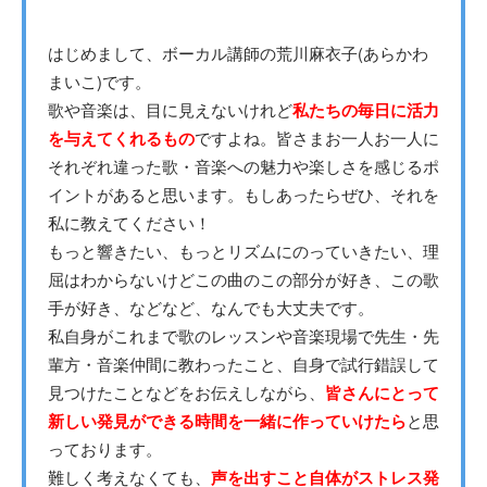
はじめまして、ボーカル講師の荒川麻衣子(あらかわ
まいこ)です。
歌や音楽は、目に見えないけれど
私たちの毎日に活力
を与えてくれるもの
ですよね。皆さまお一人お一人に
それぞれ違った歌・音楽への魅力や楽しさを感じるポ
イントがあると思います。もしあったらぜひ、それを
私に教えてください！
もっと響きたい、もっとリズムにのっていきたい、理
屈はわからないけどこの曲のこの部分が好き、この歌
手が好き、などなど、なんでも大丈夫です。
私自身がこれまで歌のレッスンや音楽現場で先生・先
輩方・音楽仲間に教わったこと、自身で試行錯誤して
見つけたことなどをお伝えしながら、
皆さんにとって
新しい発見ができる時間を一緒に作っていけたら
と思
っております。
難しく考えなくても、
声を出すこと自体がストレス発