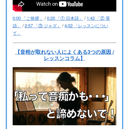
0:00 「ご挨拶」
/
0:20 「① 日本語」
/
1:42 「② 英
語」
/
2:57 「③ ジャズ」
/
4:02 「レッスンについ
て」
【音程が取れない人によくある3つの原因 /
レッスンコラム】