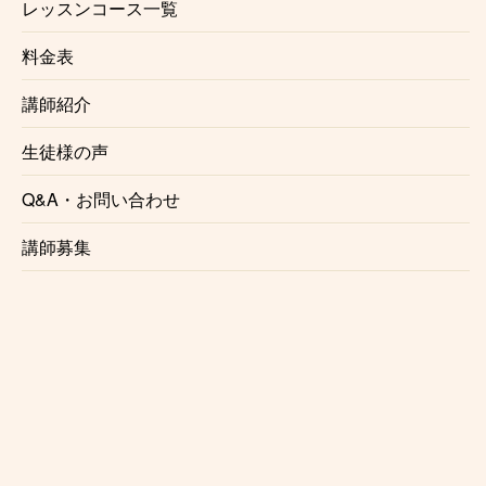
レッスンコース一覧
生徒様にお支払い頂くのは月々のレッスン料金のみと
なっております。
料金表
入会金、固定教材費、施設利用料などはかかりませ
講師紹介
ん。
※楽器レンタルをご利用の場合は料金が発生する場合
生徒様の声
がございます。
Q&A・お問い合わせ
☆信頼のおける講師
講師募集
北朝霞ボーカル教室で講師を務めるのは、ミュージシ
ャンとしても講師としても確かな実力を持ったプロボ
ーカリストです。正しい発声方法を１からわかりやす
くレッスンいたします。
☆自由に選べるレッスン時間
月1回からの自由予約制で、曜日、時間を固定する必
要がないのでお仕事で忙しい方にも安心です。