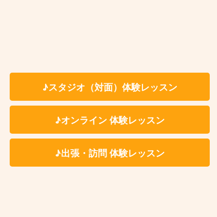
北朝霞ボーカル教室はこんな方にオ
ススメです♫
歌を初めたばかりの初心者の方
リタイア後の趣味でボーカルを習いたい方
♪スタジオ（対面）体験レッスン
カラオケで格好良く歌いたい方
正しい発生方法を身に付けたい方
♪オンライン 体験レッスン
確かな技術を持った講師に習いたい方
リズム感に自信の無い方
♪出張・訪問 体験レッスン
音痴を克服したい方
仕事が忙しくて定期的にレッスンに通えない
上達が止まってしまった（上達の実感が無
い）