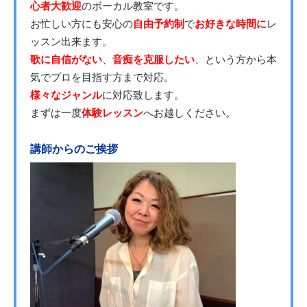
心者大歓迎
のボーカル教室です。
お忙しい方にも安心の
自由予約制
で
お好きな時間に
レ
ッスン出来ます。
歌に自信がない
、
音痴を克服したい
、という方から本
気でプロを目指す方まで対応。
様々なジャンル
に対応致します。
まずは一度
体験レッスン
へお越しください。
講師からのご挨拶