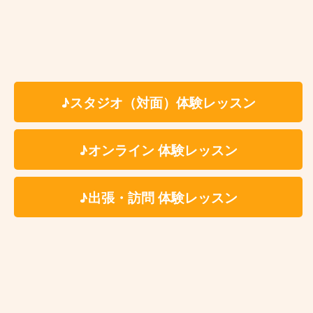
4,360
グループレッスン
(５
お一人様1回につき
人以上)
円
（税込）
★最低月1回〜ご受講いただけます。
♪スタジオ（対面）体験レッスン
※ペア、グループレッスンをご希望の場合、レッスン
メンバーは生徒様ご自身で募っていただく形となりま
す。
♪オンライン 体験レッスン
※固定費用として教材費をいただく事はございません
が、レッスン内容により教材費が発生する場合がござ
♪出張・訪問 体験レッスン
います。
※科目、講師、地域により料金体系が異なる場合がご
ざいます。詳しくは体験レッスンお申込み後にご案内
をさせていただきます。
※レッスン時に利用する施設によってはドリンク代(生
徒様分)を別途ご負担いただく場合がございます。レ