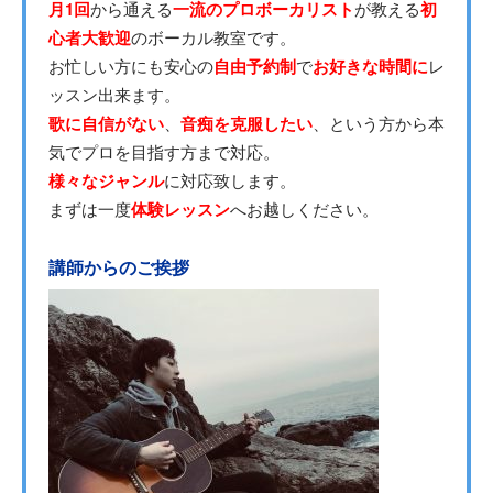
月1回
から通える
一流のプロボーカリスト
が教える
初
心者大歓迎
のボーカル教室です。
お忙しい方にも安心の
自由予約制
で
お好きな時間に
レ
ッスン出来ます。
歌に自信がない
、
音痴を克服したい
、という方から本
気でプロを目指す方まで対応。
様々なジャンル
に対応致します。
まずは一度
体験レッスン
へお越しください。
講師からのご挨拶