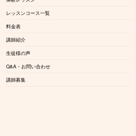
レッスンコース一覧
☆初心者にも優しいレッスン内容
レッスンは個々のレベル、好みに合わせて行います。
料金表
レベルが高くてついていけないという事はございませ
講師紹介
んのでご安心ください。
生徒様の声
☆プロを目指す方にもおすすめ
Q&A・お問い合わせ
プロとして通用する正しい発声法、オリジナリティー
のある声作り、ライブでの見せ方、マイキング、プロ
講師募集
としての心構え等、プロボーカリストに必要な事はす
べて浅草橋ボーカル教室で知る事ができます。
☆様々なジャンルに対応
ポップス、ロック、ソウル、アニソン、歌謡曲、その
他様々なジャンルに対応しております。