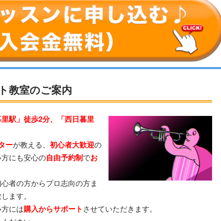
ト教室のご案内
暮里駅」徒歩2分、「西日暮里
ター
が教える、
初心者大歓迎
の
い方にも安心の
自由予約制
で
お
。
初心者の方からプロ志向の方ま
致します。
い方には
購入からサポート
させていただきます。