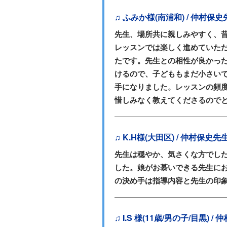
♫ ふみか様(南浦和) / 仲村保史
先生、場所共に親しみやすく、
レッスンでは楽しく進めていた
たです。先生との相性が良かっ
けるので、子どももまだ小さい
手になりました。レッスンの頻
惜しみなく教えてくださるので
♫ K.H様(大田区) / 仲村保史先
先生は穏やか、気さくな方でし
した。娘がお慕いできる先生に
の決め手は指導内容と先生の印
♫ I.S 様(11歳/男の子/目黒) /