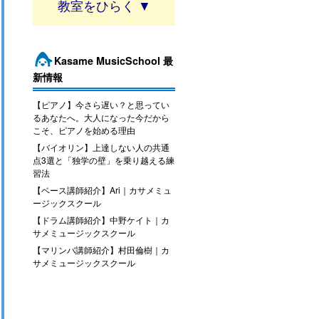
教室
Kasame MusicSchool 最
新情報
【ピアノ】今さら遅い？と思ってい
るあなたへ。大人になった今だから
こそ、ピアノを始める理由
【バイオリン】上達しない人の共通
点3選と「独学の壁」を乗り越える練
習法
【ベース講師紹介】Ari｜カサメミュ
ージックスクール
【ドラム講師紹介】中野ケイト｜カ
サメミュージックスクール
【マリンバ講師紹介】村田倫樹｜カ
サメミュージックスクール