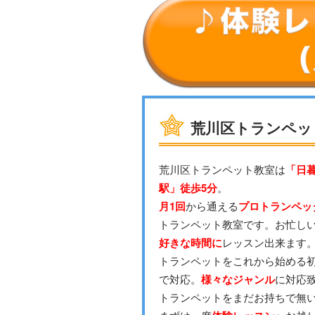
荒川区トランペッ
荒川区トランペット教室は
「日
駅」徒歩5分
。
月1回
から通える
プロトランペッ
トランペット教室です。お忙し
好きな時間に
レッスン出来ます
トランペットをこれから始める
で対応。
様々なジャンル
に対応
トランペットをまだお持ちで無