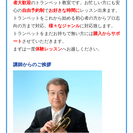
者大歓迎
のトランペット教室です。お忙しい方にも安
心の
自由予約制
で
お好きな時間に
レッスン出来ます。
トランペットをこれから始める初心者の方からプロ志
向の方まで対応。
様々なジャンル
に対応致します。
トランペットをまだお持ちで無い方には
購入からサポ
ート
させていただきます。
まずは一度
体験レッスン
へお越しください。
講師からのご挨拶