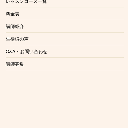
レッスンコース一覧
月1回からの自由予約制で、曜日、時間を固定する必
料金表
要がないのでお仕事で忙しい方にも安心です。
仕事帰り、学校帰りに通う事も可能です。
講師紹介
☆初心者にも優しいレッスン内容
生徒様の声
レッスンは個々のレベル、好みに合わせて行います。
Q&A・お問い合わせ
レベルが高くてついていけないという事はございませ
んのでご安心ください。
講師募集
☆プロを目指す方にもおすすめ
正しい奏法、表現力、読譜力、心構え、プロトランペ
ッターに必要な事はすべて溝の口トランペット教室で
知る事ができます。
☆様々なジャンルに対応
クラシック、吹奏楽、ジャズ、ポップス、ロック、ラ