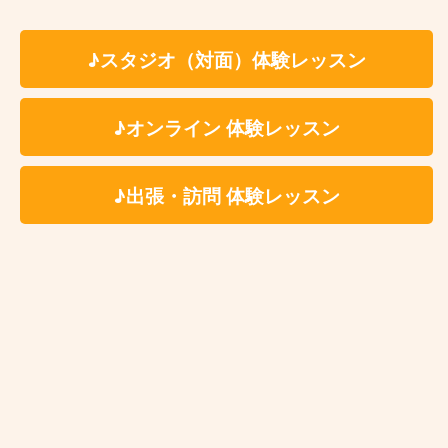
方
技術的な悩みがある方
♪スタジオ（対面）体験レッスン
友達や家族と一緒に習いたい方
プロのトランペッターになりたい方
♪オンライン 体験レッスン
♪出張・訪問 体験レッスン
溝の口トランペット教室 レッスン
料金
体験レッスン有
入会金：無 料
時 間：約60分（自由予約制）
✳︎レッスン時間はセッテ
ィング、片付けの時間を含みます。
※受講料の詳細は各講師のプロフィールページよ