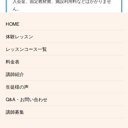
入会金、固定教材費、施設利用料などはかかりませ
ん。
☆信頼のおける講師
HOME
大門トランペット教室で講師を務めるのは、演奏家と
体験レッスン
しても講師としても確かな実力、経験を持ったプロト
ランペッターです。正しい奏法をわかりやすくレッス
レッスンコース一覧
ンいたします。
料金表
☆自由に選べるレッスン時間
講師紹介
月1回からの自由予約制で、曜日、時間を固定する必
生徒様の声
要がないのでお仕事で忙しい方にも安心です。
仕事帰り、学校帰りに通う事も可能です。
Q&A・お問い合わせ
☆初心者にも優しいレッスン内容
講師募集
レッスンは個々のレベル、好みに合わせて行います。
レベルが高くてついていけないという事はございませ