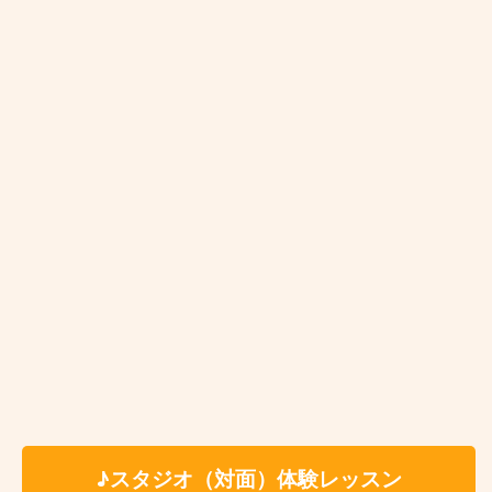
スンはとても楽しかったです。先生の説明が初心者の
僕にもとてもわかりやすかったです。入会の決め手は
先生のお人柄、説明のわかりやすさ、家に来ていただ
けること、頻度が選べることなどです。」
♫ K.H 様(12歳/女の子/三軒茶屋) / 仲村保史先生
「娘は人見知りでレッスン前はとても緊張していまし
たが、先生はとても優しくて面白かったと言っていま
す。とても優しくとても丁寧で、わかりやすかったで
す。娘が楽しかったと帰ってきました。ありがとうご
ざいました。」
♪スタジオ（対面）体験レッスン