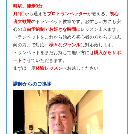
町駅」徒歩3分
。
月1回
から通える
プロトランペッター
が教える、
初心
者大歓迎
のトランペット教室です。お忙しい方にも安
心の
自由予約制
で
お好きな時間に
レッスン出来ます。
トランペットをこれから始める初心者の方からプロ志
向の方まで対応。
様々なジャンル
に対応致します。
トランペットをまだお持ちで無い方には
購入からサポ
ート
させていただきます。
まずは一度
体験レッスン
へお越しください。
講師からのご挨拶