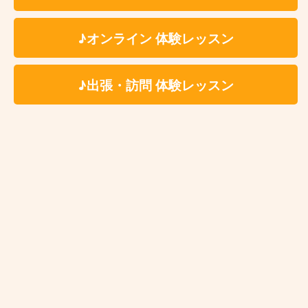
♪オンライン 体験レッスン
大門トランペット教室はこんな方に
オススメです♫
♪出張・訪問 体験レッスン
トランペットを初めたばかりの初心者の方
リタイア後の趣味でトランペットを習いたい
方
どうしても吹きたい曲がある方
部活での悩みを解決したい方
確かな技術を持った講師に習いたい方
仕事が忙しくて定期的にレッスンに通えない
上達が止まってしまった（上達の実感が無
い）