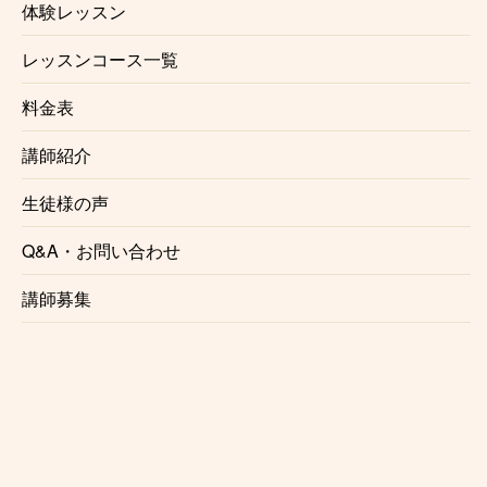
体験レッスン
入会金、固定教材費、施設利用料などはかかりませ
ん。
レッスンコース一覧
☆信頼のおける講師
料金表
中央林間声楽教室で講師を務めるのは、声楽家として
講師紹介
も講師としても確かな実力、経験を持ったプロミュー
ジシャンです。正しい歌唱法をわかりやすくレッスン
生徒様の声
いたします。
Q&A・お問い合わせ
☆自由に選べるレッスン時間
講師募集
月1回からの自由予約制で、曜日、時間を固定する必
要がないのでお仕事で忙しい方にも安心です。
仕事帰り、学校帰りに通う事も可能です。
☆初心者にも優しいレッスン内容
レッスンは個々のレベル、好みに合わせて行います。