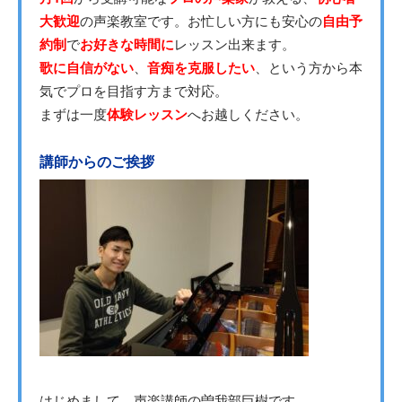
大歓迎
の声楽教室です。お忙しい方にも安心の
自由予
約制
で
お好きな時間に
レッスン出来ます。
歌に自信がない
、
音痴を克服したい
、という方から本
気でプロを目指す方まで対応。
まずは一度
体験レッスン
へお越しください。
講師からのご挨拶
はじめまして、声楽講師の曽我部巨樹です。