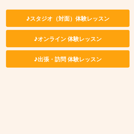
体験レッスン有り、
入会金無料！
レッスン時間は60分、セッティング、片付け
♪スタジオ（対面）体験レッスン
の時間を含みます。
最低月1回〜ご受講いただけます。
♪オンライン 体験レッスン
固定費用として教材費をいただく事はござい
ませんが、レッスン内容により教材費が発生
♪出張・訪問 体験レッスン
する場合がございます。
楽器・機材等のレンタル料金についてはこちらか
らご確認ください
中央林間声楽教室 レッスン場所