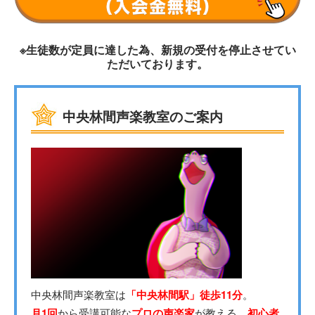
※生徒数が定員に達した為、新規の受付を停止させてい
ただいております。
中央林間声楽教室のご案内
中央林間声楽教室は
「中央林間駅」徒歩11分
。
月1回
から受講可能な
プロの声楽家
が教える、
初心者