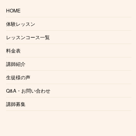
も様々な場所でレッスンを行なっております。通って
HOME
みたいけど場所がな、、という方は是非一度ご相談下
さい。講師との都合が合えばご希望の場所でレッスン
体験レッスン
する事が可能でございます。また
出張レッスン
をご希
レッスンコース一覧
望の方もご相談ください。
※場所によりお断りさせていただく事がございます。
料金表
また出張レッスンには対応していない講師もおります
ので予めご了承ください。
講師紹介
生徒様の声
Q&A・お問い合わせ
生徒様の声
講師募集
これからレッスンを始める方の参考として、実際にレ
ッスンを受講されている生徒様の声をご紹介いたしま
す。