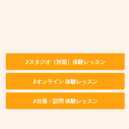
自宅でレッスンを受けたい方
世田谷区声楽教室 レッスン料金
受講料の詳細は各講師のプロフィールページよりご参
♪スタジオ（対面）体験レッスン
照ください。
・上久保沙耶先生のレッスン料金はこちら
♪オンライン 体験レッスン
・天雨航平先生のレッスン料金はこちら
・松尾恵梨子先生のレッスン料金はこちら
♪出張・訪問 体験レッスン
体験レッスン有り、
入会金無料！
レッスン時間は60分、セッティング、片付け
の時間を含みます。