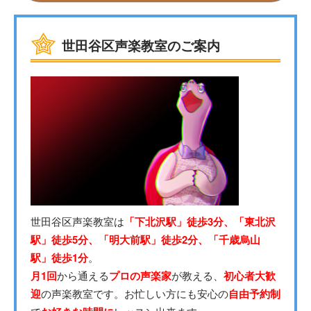
世田谷区声楽教室のご案内
世田谷区声楽教室は
「下北沢駅」徒歩3分、「東北沢
駅」徒歩5分、「明大前駅」徒歩2分、「千歳烏山
駅」徒歩1分
。
月1回
から通える
プロの声楽家
が教える、
初心者大歓
迎
の声楽教室です。お忙しい方にも安心の
自由予約制