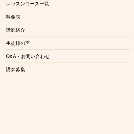
レッスンコース一覧
料金表
講師紹介
生徒様の声
Q&A・お問い合わせ
講師募集
桐朋女子高等学校音楽科を経て、桐朋学園大学音楽学
部を卒業。桐朋学園大学大学院修士課程修了。
第69回全日本学生音楽コンクール中学生の部 東京大
会 第3位。
第4回デザインKジュニア学生音楽コンクール第1位、
及びグランプリ第1位、他多数受賞。
学内の成績優秀者による卒業演奏会、室内楽演奏会等
に出演。