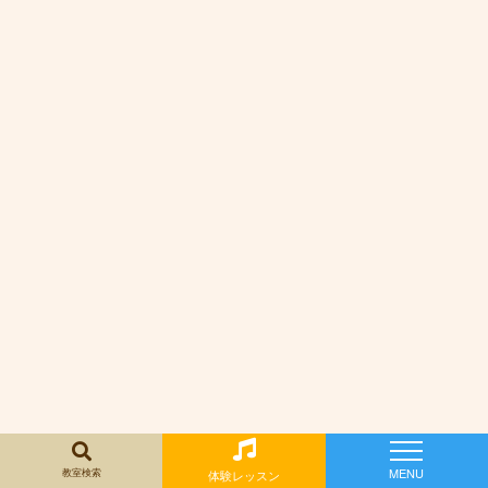
体験レッスンのお申し込み »
荒川麻衣子
荒川麻衣子
プロフィール
教室検索