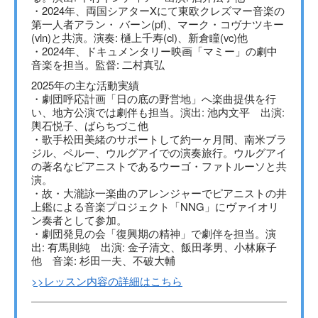
・2024年、両国シアターXにて東欧クレズマー音楽の
第一人者アラン・ バーン(pf)、マーク・コヴナツキー
(vln)と共演。演奏: 樋上千寿(cl)、新倉瞳(vc)他
・2024年、ドキュメンタリー映画「マミー」の劇中
音楽を担当。監督: 二村真弘
2025年の主な活動実績
・劇団呼応計画「日の底の野営地」へ楽曲提供を行
い、地方公演では劇伴も担当。演出: 池内文平 出演:
輿石悦子、ばらちづこ他
・歌手松田美緒のサポートして約一ヶ月間、南米ブラ
ジル、ペルー、ウルグアイでの演奏旅行。ウルグアイ
の著名なピアニストであるウーゴ・ファトルーソと共
演。
・故・大瀧詠一楽曲のアレンジャーでピアニストの井
上鑑による音楽プロジェクト「NNG」にヴァイオリ
ン奏者として参加。
・劇団発見の会「復興期の精神」で劇伴を担当。演
出: 有馬則純 出演: 金子清文、飯田孝男、小林麻子
他 音楽: 杉田一夫、不破大輔
>>レッスン内容の詳細はこちら