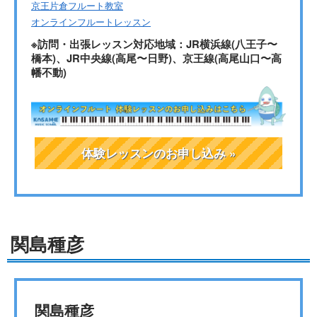
京王片倉フルート教室
オンラインフルートレッスン
※訪問・出張レッスン対応地域：JR横浜線(八王子〜
橋本)、JR中央線(高尾〜日野)、京王線(高尾山口〜高
幡不動)
体験レッスンのお申し込み »
関島種彦
関島種彦