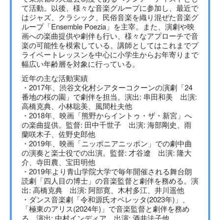
て活動。以後、様々な音楽グループに参加し、最近で
はジャズ、クラシック、民俗音楽を織り混ぜた音楽グ
ループ「Ensemble Poezia」を主宰。また、演劇や映
画への楽曲提供や劇伴も行い、様々なアプローチで音
楽の可能性を模索している。講師としてはこれまでプ
ライベートレッスンを中心に小学生からお年寄りまで
幅広い年齢層を対象に行っている。
近年の主な活動実績
・2017年、渋谷文化村シアターコクーンの演劇「24
番地の桜の園」で劇伴を担当。演出: 串田和美 出演:
高橋克典、小林聡美、風間杜夫他
・2018年、映画「熊野からイントゥ・ザ・新宮」へ
の楽曲提供。監督: 田中千世子 出演: 海部剛史、雨
蘭咲木子、佐野史郎他
・2019年、映画「ニッポニアニッポン」での劇中曲
の演奏と楽士役での出演。監督: 才谷遼 出演: 隆大
介、寺田農、宝田明他
・2019年より青山学院大学で毎年開催される舞台朗
読劇「四人目の博士」の音楽監督と劇伴を務める。演
出: 高橋克典 出演: 阿部寛、木村多江、井川遥他
・ダンス音楽劇「令和源氏オペレッタ(2023年)」、
「極東のアリス(2024年)」で音楽監督と劇伴を務め
る。演出: 中村インディア 出演: 酒井法子他