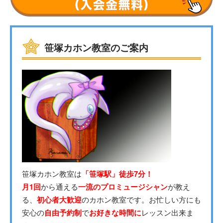
笹塚カホン教室のご案内
笹塚カホン教室は
「笹塚駅」徒歩7分！
月1回
から通える
一流のプロミュージシャン
が教え
る、
初心者大歓迎
のカホン教室です。お忙しい方にも
安心の
自由予約制
で
お好きな時間に
レッスン出来ま