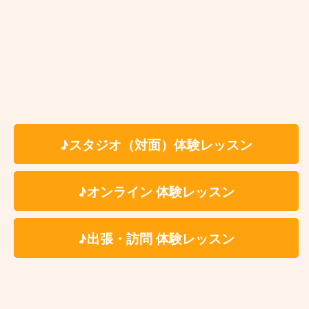
料 金
✳いずれもスタジオ代、テキスト代込
6,600円
個人レッスン
（税込）
7,150円
アドバンストコ
（税込）
ース
♪スタジオ（対面）体験レッスン
5,380円
ペアレッスン
お一人様1回につき
（税込）
♪オンライン 体験レッスン
★最低月1回〜ご受講いただけます。
※ペア、グループレッスンをご希望の場合、レッスン
♪出張・訪問 体験レッスン
メンバーは生徒様ご自身で募っていただく形となりま
す。
※固定費用として教材費をいただく事はございません