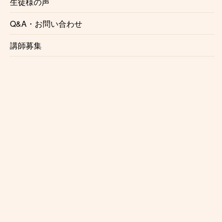
生徒様の声
☆自由に選べるレッスン時間
Q&A・お問い合わせ
月1回からの自由予約制で、曜日、時間を固定する必
要がないのでお仕事で忙しい方にも安心です。
講師募集
仕事帰り、学校帰りに通う事も可能です。
☆初心者にも優しいレッスン内容
レッスンは個々のレベル、好みに合わせて行います。
レベルが高くてついていけないという事はございませ
んのでご安心ください。
☆レッスン場所の相談可
笹塚カホン教室の講師は指定の音楽スタジオ以外にも
様々な場所でレッスンを行なっております。通ってみ
たいけど場所がな、、という方は是非一度ご相談下さ
い。講師との都合が合えばご希望の場所でレッスンす
る事が可能でございます。また
出張レッスン
をご希望