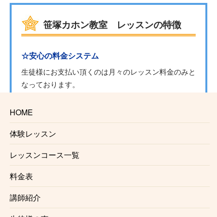
笹塚カホン教室 レッスンの特徴
☆安心の料金システム
生徒様にお支払い頂くのは月々のレッスン料金のみと
なっております。
入会金、固定教材費、施設利用料などはかかりませ
ん。（※楽器レンタルをご利用の場合は料金が発生す
HOME
る場合がございます。）
体験レッスン
☆信頼のおける講師
レッスンコース一覧
笹塚カホン教室で講師を務めるのは、演奏家としても
料金表
講師としても確かな実力、経験を持ったプロミュージ
シャンです。正しい奏法をわかりやすくレッスンいた
講師紹介
します。