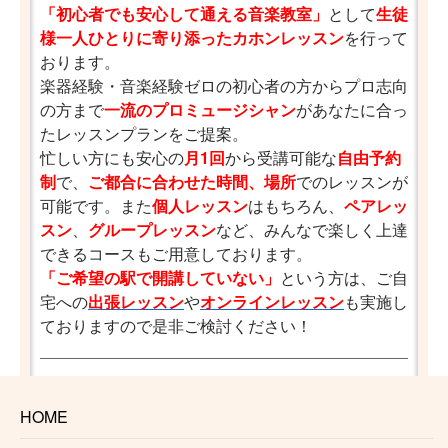
「初心者でも安心して通える音楽教室」
として
生徒
様一人ひとりに寄り添ったカホンレッスン
を行って
おります。
楽器経験・音楽経験ゼロの初心者の方からプロ志向
の方まで
一流のプロミュージシャン
があなたに合っ
たレッスンプランをご提案。
忙しい方にも安心の
月1回
から受講可能な
自由予約
制
で、
ご都合に合わせた時間、場所
でのレッスンが
可能です。また
個人レッスン
はもちろん、
ペアレッ
スン
、
グループレッスン
など、みんなで楽しく上達
できるコースもご用意しております。
「ご希望の駅で開講していない」
という方は、ご自
宅への
出張レッスン
や
オンラインレッスン
も実施し
ておりますので是非ご検討ください！
路線一覧はこちら
小平
HOME