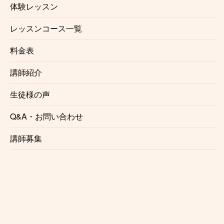
体験レッスン
萩山
レッスンコース一覧
小川
料金表
講師紹介
東大和市
生徒様の声
玉川上水
Q&A・お問い合わせ
講師募集
武蔵砂川
西武立川
拝島