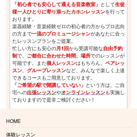
「初心者でも安心して通える音楽教室」
として
生徒
様一人ひとりに寄り添ったカホンレッスン
を行って
おります。
楽器経験・音楽経験ゼロの初心者の方からプロ志向
の方まで
一流のプロミュージシャン
があなたに合っ
たレッスンプランをご提案。
忙しい方にも安心の
月1回
から受講可能な
自由予約
制
で、
ご都合に合わせた時間、場所
でのレッスンが
可能です。また
個人レッスン
はもちろん、
ペアレッ
スン
、
グループレッスン
など、みんなで楽しく上達
できるコースもご用意しております。
「ご希望の駅で開講していない」
という方は、ご自
宅への
出張レッスン
や
オンラインレッスン
も実施し
ておりますので是非ご検討ください！
路線一覧はこちら
HOME
馬橋
体験レッスン