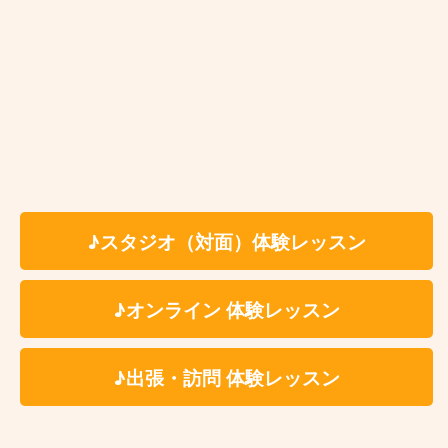
お近くの教室を探す
♪スタジオ（対面）体験レッスン
♪オンライン 体験レッスン
Kasame MusicSchool 最新情報
【ピアノ】今さら遅い？と思っているあなたへ。大人になった今だからこ
そ、ピアノを始める理由
♪出張・訪問 体験レッスン
【バイオリン】上達しない人の共通点3選と「独学の壁」を乗り越える練習法
【ベース講師紹介】Ari｜カサメミュージックスクール
【ドラム講師紹介】中野ケイト｜カサメミュージックスクール