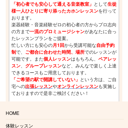
「初心者でも安心して通える音楽教室」
として
生徒
様一人ひとりに寄り添ったカホンレッスン
を行って
おります。
楽器経験・音楽経験ゼロの初心者の方からプロ志向
の方まで
一流のプロミュージシャン
があなたに合っ
たレッスンプランをご提案。
忙しい方にも安心の
月1回
から受講可能な
自由予約
制
で、
ご都合に合わせた時間、場所
でのレッスンが
可能です。また
個人レッスン
はもちろん、
ペアレッ
スン
、
グループレッスン
など、みんなで楽しく上達
できるコースもご用意しております。
「ご希望の駅で開講していない」
という方は、ご自
宅への
出張レッスン
や
オンラインレッスン
も実施し
ておりますので是非ご検討ください！
路線一覧はこちら
HOME
国分寺
体験レッスン