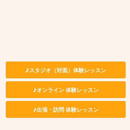
お近くの教室を探す
♪スタジオ（対面）体験レッスン
♪オンライン 体験レッスン
Kasame MusicSchool 最新情報
【ピアノ】今さら遅い？と思っているあなたへ。大人になった今だからこ
そ、ピアノを始める理由
♪出張・訪問 体験レッスン
【バイオリン】上達しない人の共通点3選と「独学の壁」を乗り越える練習法
【ベース講師紹介】Ari｜カサメミュージックスクール
【ドラム講師紹介】中野ケイト｜カサメミュージックスクール