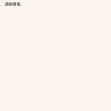
石神井公園
講師募集
大泉学園
保谷
ひばりケ丘
東久留米
清瀬
秋津
所沢
西所沢