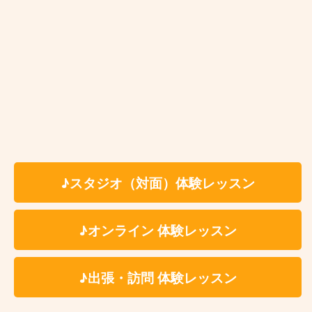
小手指
狭山ヶ丘
武蔵藤沢
稲荷山公園
♪スタジオ（対面）体験レッスン
入間市
仏子
♪オンライン 体験レッスン
元加治
♪出張・訪問 体験レッスン
飯能