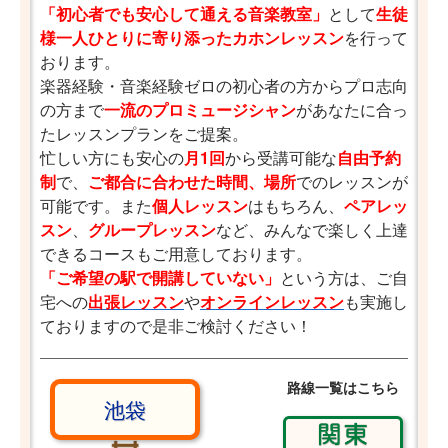
「初心者でも安心して通える音楽教室」
として
生徒
様一人ひとりに寄り添ったカホンレッスン
を行って
おります。
楽器経験・音楽経験ゼロの初心者の方からプロ志向
の方まで
一流のプロミュージシャン
があなたに合っ
たレッスンプランをご提案。
忙しい方にも安心の
月1回
から受講可能な
自由予約
制
で、
ご都合に合わせた時間、場所
でのレッスンが
可能です。また
個人レッスン
はもちろん、
ペアレッ
スン
、
グループレッスン
など、みんなで楽しく上達
できるコースもご用意しております。
「ご希望の駅で開講していない」
という方は、ご自
宅への
出張レッスン
や
オンラインレッスン
も実施し
ておりますので是非ご検討ください！
路線一覧はこちら
池袋