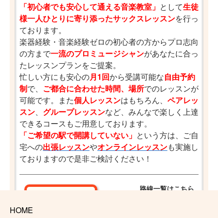
「初心者でも安心して通える音楽教室」
として
生徒
様一人ひとりに寄り添ったサックスレッスン
を行っ
ております。
楽器経験・音楽経験ゼロの初心者の方からプロ志向
の方まで
一流のプロミュージシャン
があなたに合っ
たレッスンプランをご提案。
忙しい方にも安心の
月1回
から受講可能な
自由予約
制
で、
ご都合に合わせた時間、場所
でのレッスンが
可能です。また
個人レッスン
はもちろん、
ペアレッ
スン
、
グループレッスン
など、みんなで楽しく上達
できるコースもご用意しております。
「ご希望の駅で開講していない」
という方は、ご自
宅への
出張レッスン
や
オンラインレッスン
も実施し
ておりますので是非ご検討ください！
路線一覧はこちら
大阪難波
HOME