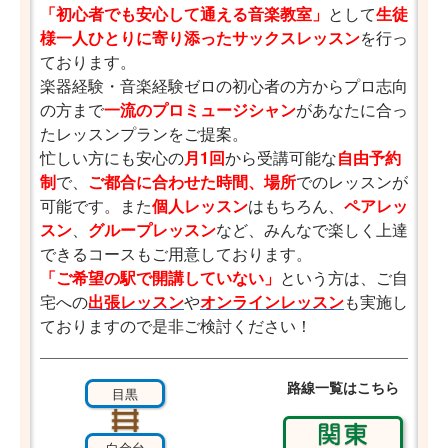
「初心者でも安心して通える音楽教室」
として
生徒
様一人ひとりに寄り添ったサックスレッスン
を行っ
ております。
楽器経験・音楽経験ゼロの初心者の方からプロ志向
の方まで
一流のプロミュージシャン
があなたに合っ
たレッスンプランをご提案。
忙しい方にも安心の
月1回
から受講可能な
自由予約
制
で、
ご都合に合わせた時間、場所
でのレッスンが
可能です。また
個人レッスン
はもちろん、
ペアレッ
スン
、
グループレッスン
など、みんなで楽しく上達
できるコースもご用意しております。
「ご希望の駅で開講していない」
という方は、ご自
宅への
出張レッスン
や
オンラインレッスン
も実施し
ておりますので是非ご検討ください！
路線一覧はこちら
目黒
白金台