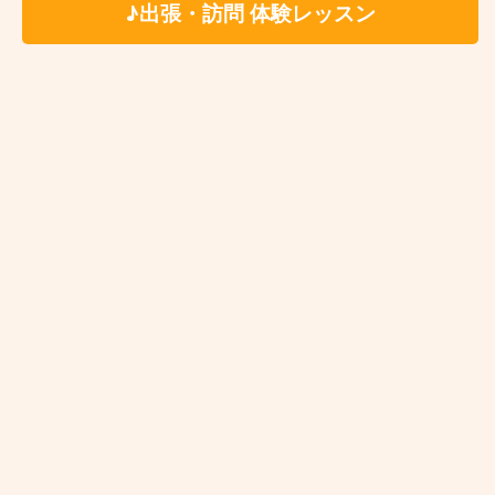
♪出張・訪問 体験レッスン
高島平
新高島平
西高島平
お近くの教室を探す