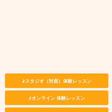
新板橋
板橋区役所
前
板橋本町
本蓮沼
志村坂上
志村三丁目
♪スタジオ（対面）体験レッスン
蓮根
♪オンライン 体験レッスン
西台