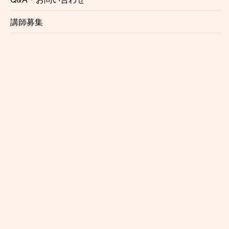
講師募集
水道橋
春日
白山
千石
巣鴨
西巣鴨