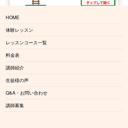
中津
HOME
十三
体験レッスン
レッスンコース一覧
神崎川
料金表
園田
講師紹介
塚口
生徒様の声
Q&A・お問い合わせ
武庫之荘
講師募集
西宮北口
夙川