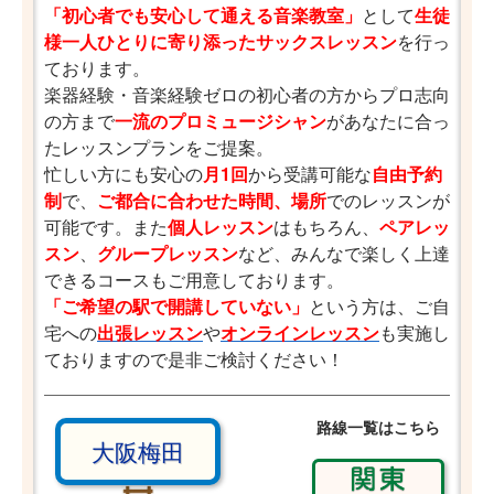
「初心者でも安心して通える音楽教室」
として
生徒
様一人ひとりに寄り添ったサックスレッスン
を行っ
ております。
楽器経験・音楽経験ゼロの初心者の方からプロ志向
の方まで
一流のプロミュージシャン
があなたに合っ
たレッスンプランをご提案。
忙しい方にも安心の
月1回
から受講可能な
自由予約
制
で、
ご都合に合わせた時間、場所
でのレッスンが
可能です。また
個人レッスン
はもちろん、
ペアレッ
スン
、
グループレッスン
など、みんなで楽しく上達
できるコースもご用意しております。
「ご希望の駅で開講していない」
という方は、ご自
宅への
出張レッスン
や
オンラインレッスン
も実施し
ておりますので是非ご検討ください！
路線一覧はこちら
大阪梅田