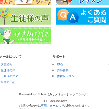
クールについて
サポート
講師紹介
FAQ
生徒様の声
講師募集
カサメの由来
体験レッスン
かさめ日記
KasameMusic School（カサメミュージックスクール）
TEL：049-298-6377
※お問い合わせは
専用フォーム
よりお願いいたします。