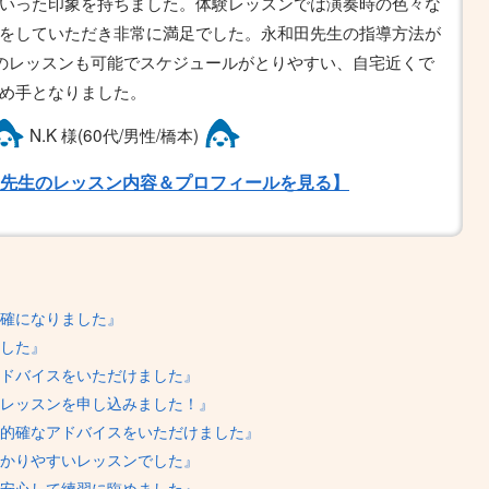
いった印象を持ちました。体験レッスンでは演奏時の色々な
をしていただき非常に満足でした。永和田先生の指導方法が
のレッスンも可能でスケジュールがとりやすい、自宅近くで
め手となりました。
N.K 様(60代/男性/橋本)
先生のレッスン内容＆プロフィールを見る】
確になりました』
した』
ドバイスをいただけました』
レッスンを申し込みました！』
的確なアドバイスをいただけました』
かりやすいレッスンでした』
安心して練習に臨めました』