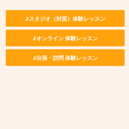
【ベース講師紹介】Ari｜カサメミュージックスクール
【ドラム講師紹介】中野ケイト｜カサメミュージックスクール
♪スタジオ（対面）体験レッスン
【マリンバ講師紹介】村田倫樹｜カサメミュージックスクール
♪オンライン 体験レッスン
♪出張・訪問 体験レッスン