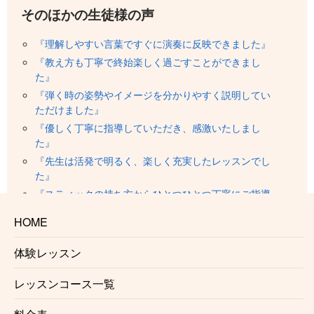
そのほかの生徒様の声
『理解しやすい言葉ですぐに演奏に反映できました』
『教え方も丁寧で終始楽しく過ごすことができまし
た』
『弾く時の姿勢やイメージを分かりやすく説明してい
ただけました』
『優しく丁寧に指導していただき、感激いたしまし
た』
『先生は活発で明るく、楽しく充実したレッスンでし
た』
『スティックの持ち方からひとつひとつ丁寧にご指導
いただきました』
HOME
『先生は熱心でわかりやすかったです』
『初心者でもこんなに楽しくサンバを演奏できること
体験レッスン
がわかり、とても楽しかったです』
『親切、丁寧に教えてくださって安心して練習できま
レッスンコース一覧
した』
『先生が優しくて、楽しくて、こんな楽しく習えるな