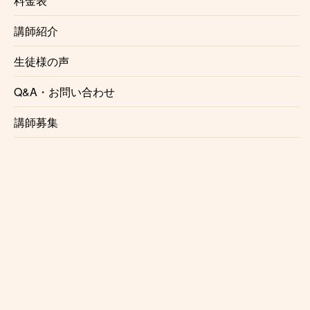
料金表
ら、、とすぐに入会を決めてました』
講師紹介
生徒様の声一覧はこちら
生徒様の声
Q&A・お問い合わせ
お近くの教室を探す
講師募集
Kasame MusicSchool 最新情報
【ピアノ】今さら遅い？と思っているあなたへ。大人になった今だからこ
そ、ピアノを始める理由
【バイオリン】上達しない人の共通点3選と「独学の壁」を乗り越える練習法