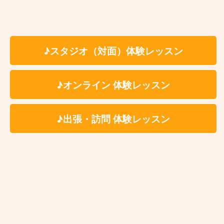
Kasame MusicSchool 最新情報
【ピアノ】今さら遅い？と思っているあなたへ。大人になった今だからこ
そ、ピアノを始める理由
【バイオリン】上達しない人の共通点3選と「独学の壁」を乗り越える練習法
♪スタジオ（対面）体験レッスン
【ベース講師紹介】Ari｜カサメミュージックスクール
【ドラム講師紹介】中野ケイト｜カサメミュージックスクール
【マリンバ講師紹介】村田倫樹｜カサメミュージックスクール
♪オンライン 体験レッスン
♪出張・訪問 体験レッスン