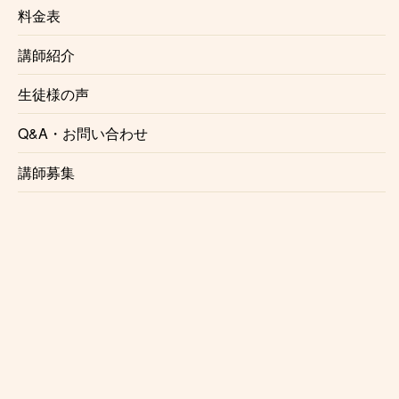
『安心して楽しくレッスンを受ける事ができました』
料金表
『的確なアドバイスをいただいて、とてもやりやすか
ったです』
講師紹介
『初めてなのに音を出す事ができ、大変楽しかったで
す』
生徒様の声
生徒様の声一覧はこちら
Q&A・お問い合わせ
講師募集
お近くの教室を探す