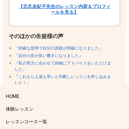
【北爪友紀子先生のレッスン内容＆プロフィ
ールを見る】
そのほかの生徒様の声
『的確な指導で自分の課題が明確になりました』
『自分の音が良い響きになりました』
『私の実力に合わせて的確にアドバイスをいただけま
した』
『これなら上達も早いと判断しレッスンを申し込みま
した！』
『瞬時に私のレベルを把握し、的確なアドバイスをい
HOME
ただけました』
『親切に教えて下さりとてもわかりやすいレッスンで
体験レッスン
した』
『適切な指導をされる、実力のある先生といった印象
レッスンコース一覧
を持ちました』