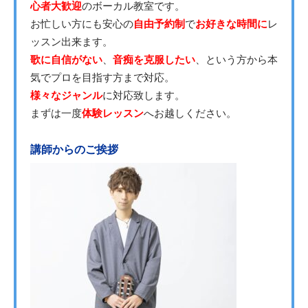
心者大歓迎
のボーカル教室です。
お忙しい方にも安心の
自由予約制
で
お好きな時間に
レ
ッスン出来ます。
歌に自信がない
、
音痴を克服したい
、という方から本
気でプロを目指す方まで対応。
様々なジャンル
に対応致します。
まずは一度
体験レッスン
へお越しください。
講師からのご挨拶