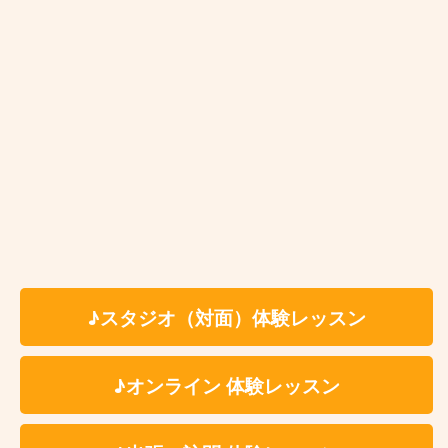
分がやりたいビジョンと先生がやられてきたことが似
ていたこと。またビジョンに共感してくれたこと。自
分の長所を生かした歌い方を教えてくれそうなことで
す。
天王町ボーカル教室はこんな方にオ
♪スタジオ（対面）体験レッスン
ススメです♫
♪オンライン 体験レッスン
歌を初めたばかりの初心者の方
リタイア後の趣味でボーカルを習いたい方