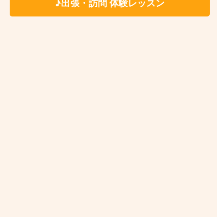
♪出張・訪問 体験レッスン
ギターで弾語りをしたい方
カラオケで格好良く歌いたい方
正しい発生方法を身に付けたい方
確かな技術を持った講師に習いたい方
リズム感に自信の無い方
音痴を克服したい方
仕事が忙しくて定期的にレッスンに通えない
上達が止まってしまった（上達の実感が無
い）
友達や家族と一緒に習いたい方
プロのボーカリストになりたい方