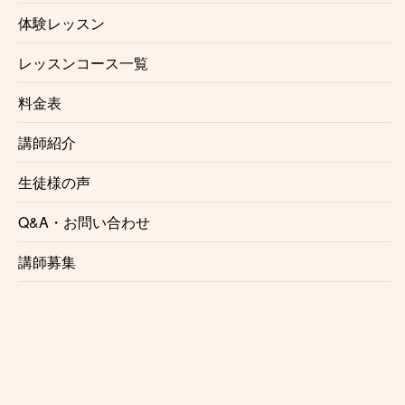
体験レッスン
☆皆で楽しいペアレッスン♪
レッスンコース一覧
天王町ボーカル教室ではペアレッスンも行っておりま
す。
料金表
友達と一緒に、ご夫婦で、親子で。
講師紹介
１回当たりのレッスン料金もお安くなります。
みんなで一緒に楽しく上達しませんか？
生徒様の声
☆レッスン場所の相談可
Q&A・お問い合わせ
天王町ボーカル教室の講師は指定の音楽スタジオ以外
講師募集
にも様々な場所でレッスンを行なっております。通っ
てみたいけど場所がな、、という方は是非一度ご相談
下さい。講師との都合が合えばご希望の場所でレッス
ンする事が可能でございます。また
出張レッスン
をご
希望の方もご相談ください。
※場所によりお断りさせていただく事がございます。