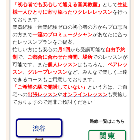
「初心者でも安心して通える音楽教室」
として
生徒
様一人ひとりに寄り添ったウクレレレッスン
を行っ
ております。
楽器経験・音楽経験ゼロの初心者の方からプロ志向
の方まで
一流のプロミュージシャン
があなたに合っ
たレッスンプランをご提案。
忙しい方にも安心の
月1回
から受講可能な
自由予約
制
で、
ご都合に合わせた時間、場所
でのレッスンが
可能です。また
個人レッスン
はもちろん、
ペアレッ
スン
、
グループレッスン
など、みんなで楽しく上達
できるコースもご用意しております。
「ご希望の駅で開講していない」
という方は、ご自
宅への
出張レッスン
や
オンラインレッスン
も実施し
ておりますので是非ご検討ください！
路線一覧はこちら
渋谷