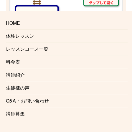
神泉
HOME
駒場東大前
体験レッスン
レッスンコース一覧
池ノ上
料金表
下北沢
講師紹介
新代田
生徒様の声
東松原
Q&A・お問い合わせ
講師募集
明大前
永福町