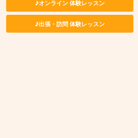
♪オンライン 体験レッスン
♪出張・訪問 体験レッスン
Kasame MusicSchool 最新情報
【ピアノ】今さら遅い？と思っているあなたへ。大人になった今だからこ
そ、ピアノを始める理由
【バイオリン】上達しない人の共通点3選と「独学の壁」を乗り越える練習法
【ベース講師紹介】Ari｜カサメミュージックスクール
【ドラム講師紹介】中野ケイト｜カサメミュージックスクール
【マリンバ講師紹介】村田倫樹｜カサメミュージックスクール