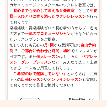
カサメミュージックスクールのウクレレ教室では、
「初心者でも安心して通える音楽教室」
として
生徒
様一人ひとりに寄り添ったウクレレレッスン
を行っ
ております。
楽器経験・音楽経験ゼロの初心者の方からプロ志向
の方まで
一流のプロミュージシャン
があなたに合っ
たレッスンプランをご提案。
忙しい方にも安心の
月1回
から受講可能な
自由予約
制
で、
ご都合に合わせた時間、場所
でのレッスンが
可能です。また
個人レッスン
はもちろん、
ペアレッ
スン
、
グループレッスン
など、みんなで楽しく上達
できるコースもご用意しております。
「ご希望の駅で開講していない」
という方は、ご自
宅への
出張レッスン
や
オンラインレッスン
も実施し
ておりますので是非ご検討ください！
路線一覧はこちら
西梅田