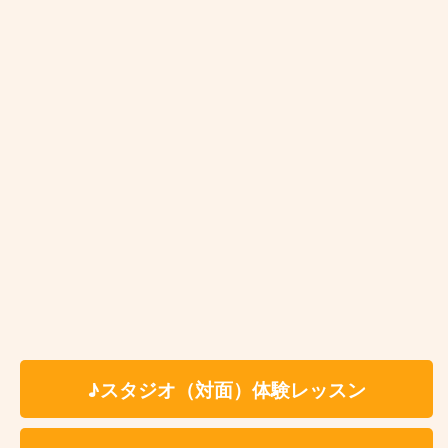
玉出
北加賀屋
住之江公園
♪スタジオ（対面）体験レッスン
お近くの教室を探す